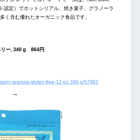
プロジェクト認定）でホットシリアル、焼き菓子、グラノーラ
多く含む優れたオーガニック食品です。
 340 g 864円
ueberry-granola-gluten-free-12-oz-340-g/57983