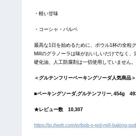
・軽い甘味
・コーシャ・パルベ
最高な1日を始めるために、ボウル1杯の全粒グラ
Millのグラノーラは味がおいしいだけでなく
硬化油、人工防腐剤は一切使用していません。
＜グルテンフリーベーキングソーダ人気商品＞
■ベーキングソーダ,グルテンフリー, 454g 49
★レビュー数 10,307
https://jp.iherb.com/pr/bob-s-red-mill-baking-s