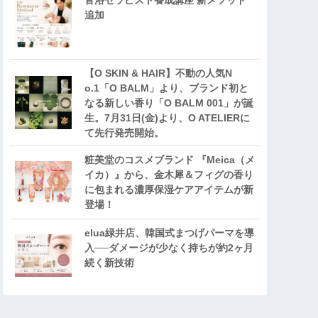
音浴セラピスト養成講座 新メソッド
追加
【O SKIN & HAIR】不動の人気N
o.1「O BALM」より、ブランド初と
なる新しい香り「O BALM 001」が誕
生。7月31日(金)より、O ATELIERに
て先行発売開始。
粧美堂のコスメブランド 『Meica（メ
イカ）』から、金木犀＆フィグの香り
に包まれる濃厚保湿ケアアイテムが新
登場！
elua緑井店、韓国式まつげパーマを導
入──ダメージが少なく持ちが約2ヶ月
続く新技術