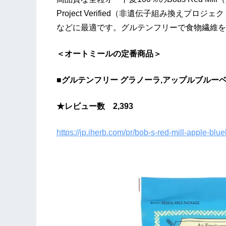
Project Verified（非遺伝子組み換え
などに最適です。グルテンフリーで食物繊維を
＜オートミールの定番商品＞
■グルテンフリー グラノーラ,アップルブルーベリー,
★レビュー数 2,393
https://jp.iherb.com/pr/bob-s-red-mill-apple-bl