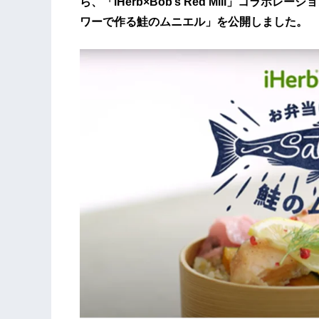
ら、「iHerb×Bob’s Red Mill」コ
ワーで作る鮭のムニエル」を公開しました。