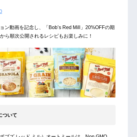
0
ション動画を記念し、「Bob’s Red Mill」20%OFFの期
から順次公開されるレシピもお楽しみに！
）について
ll（ボブズ レッド ミル）オートミールは、Non GMO