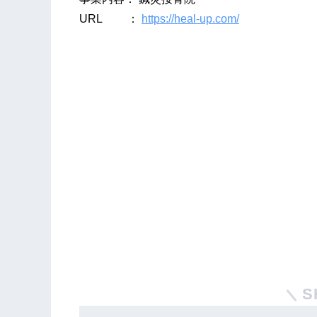
URL ：
https://heal-up.com/
S