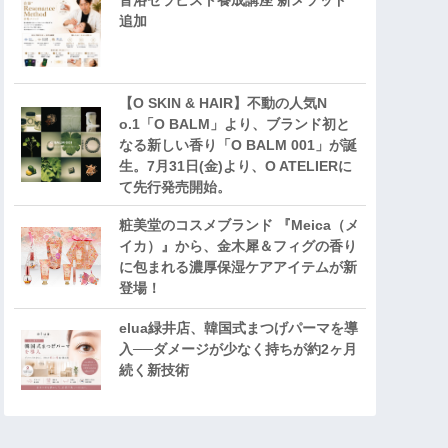
音浴セラピスト養成講座 新メソッド
追加
【O SKIN & HAIR】不動の人気N
o.1「O BALM」より、ブランド初と
なる新しい香り「O BALM 001」が誕
生。7月31日(金)より、O ATELIERに
て先行発売開始。
粧美堂のコスメブランド 『Meica（メ
イカ）』から、金木犀＆フィグの香り
に包まれる濃厚保湿ケアアイテムが新
登場！
elua緑井店、韓国式まつげパーマを導
入──ダメージが少なく持ちが約2ヶ月
続く新技術