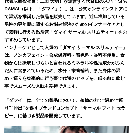
代表取締役社⻑：三田 大明）が運営する代官山のスパ「 SPA
DAMAI（以下、「ダマイ」） 」は、公式オンラインストアに
て温活を推奨した製品を販売しています。近年増加している
男性の更年期に関するお悩み解決のためのインナーケアとし
て気軽に行える温活茶「ダマイ サーマル スリムティー」をお
すすめしています。
インナーケアとして人気の「ダマイ サーマル スリムティー」
は、ノンカフェイン・合成保存料・着色料・香料不使用。食
物からは摂取しづらいと言われるミネラルや温活成分がふん
だんに含まれているため、水分・栄養補給、また身体の温
め・巡りを効率的に行う事で代謝のアップを、眠る前に飲む
事でスムーズな入眠も期待できます。
「ダマイ」は、全ての製品において、植物の力で“温め”“巡
り”“排出”を促すブランドコンセプト「サーマル フィト セラ
ピー」に基づき製品を開発しています。