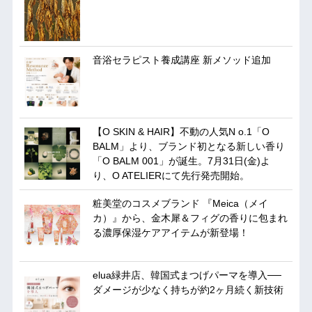
音浴セラピスト養成講座 新メソッド追加
【O SKIN & HAIR】不動の人気N o.1「O
BALM」より、ブランド初となる新しい香り
「O BALM 001」が誕生。7月31日(金)よ
り、O ATELIERにて先行発売開始。
粧美堂のコスメブランド 『Meica（メイ
カ）』から、金木犀＆フィグの香りに包まれ
る濃厚保湿ケアアイテムが新登場！
elua緑井店、韓国式まつげパーマを導入──
ダメージが少なく持ちが約2ヶ月続く新技術