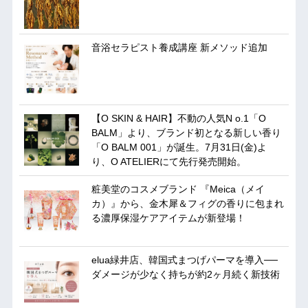
音浴セラピスト養成講座 新メソッド追加
【O SKIN & HAIR】不動の人気N o.1「O
BALM」より、ブランド初となる新しい香り
「O BALM 001」が誕生。7月31日(金)よ
り、O ATELIERにて先行発売開始。
粧美堂のコスメブランド 『Meica（メイ
カ）』から、金木犀＆フィグの香りに包まれ
る濃厚保湿ケアアイテムが新登場！
elua緑井店、韓国式まつげパーマを導入──
ダメージが少なく持ちが約2ヶ月続く新技術