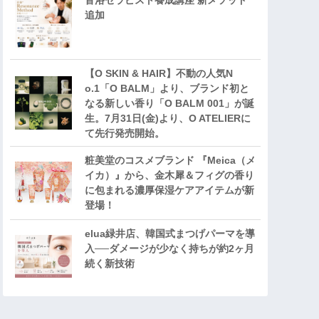
音浴セラピスト養成講座 新メソッド
追加
【O SKIN & HAIR】不動の人気N
o.1「O BALM」より、ブランド初と
なる新しい香り「O BALM 001」が誕
生。7月31日(金)より、O ATELIERに
て先行発売開始。
粧美堂のコスメブランド 『Meica（メ
イカ）』から、金木犀＆フィグの香り
に包まれる濃厚保湿ケアアイテムが新
登場！
elua緑井店、韓国式まつげパーマを導
入──ダメージが少なく持ちが約2ヶ月
続く新技術