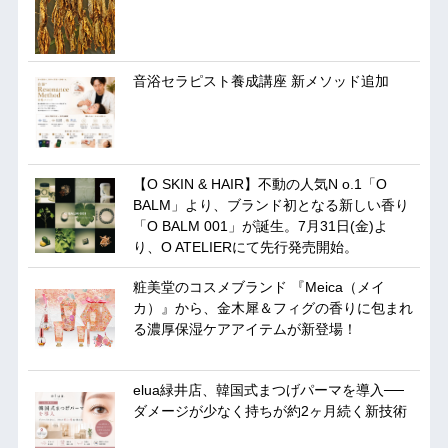
音浴セラピスト養成講座 新メソッド追加
【O SKIN & HAIR】不動の人気N o.1「O
BALM」より、ブランド初となる新しい香り
「O BALM 001」が誕生。7月31日(金)よ
り、O ATELIERにて先行発売開始。
粧美堂のコスメブランド 『Meica（メイ
カ）』から、金木犀＆フィグの香りに包まれ
る濃厚保湿ケアアイテムが新登場！
elua緑井店、韓国式まつげパーマを導入──
ダメージが少なく持ちが約2ヶ月続く新技術