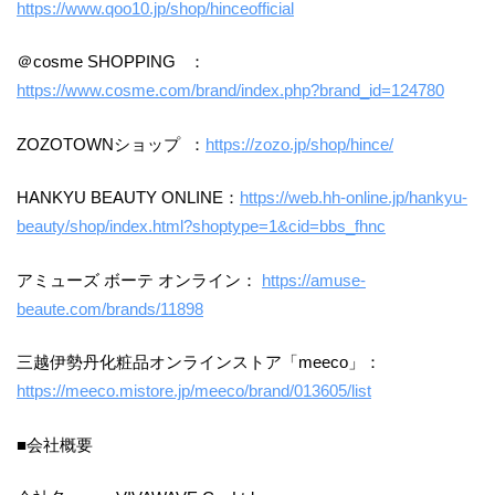
https://www.qoo10.jp/shop/hinceofficial
＠cosme SHOPPING ：
https://www.cosme.com/brand/index.php?brand_id=124780
ZOZOTOWNショップ ：
https://zozo.jp/shop/hince/
HANKYU BEAUTY ONLINE：
https://web.hh-online.jp/hankyu-
beauty/shop/index.html?shoptype=1&cid=bbs_fhnc
アミューズ ボーテ オンライン：
https://amuse-
beaute.com/brands/11898
三越伊勢丹化粧品オンラインストア「meeco」：
https://meeco.mistore.jp/meeco/brand/013605/list
■会社概要