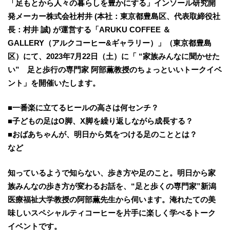
「足もとから人々の暮らしを豊かにする」インソール研究開
発メーカー株式会社村井 (本社：東京都豊島区、代表取締役社
長：村井 誠) が運営する「ARUKU COFFEE ＆
GALLERY（アルクコーヒー&ギャラリー）」（東京都豊島
区）にて、2023年7月22日（土）に「 “家族みんなに聞かせた
い” 足と歩行の専門家 阿部薫教授のちょっといいトークイベ
ント」を開催いたします。
■一番楽に立てるヒールの高さは何センチ？
■子どもの足はO脚、X脚を繰り返しながら成長する？
■おばあちゃんが、明日から気をつける足のこととは？
など
知っているようで知らない、歩き方や足のこと。明日から家
族みんなの歩き方が変わるお話を、“足と歩くの専門家”新潟
医療福祉大学教授の阿部薫先生から伺います。淹れたての美
味しいスペシャルティコーヒーを片手に楽しく学べるトーク
イベントです。