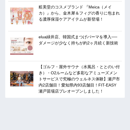
粧美堂のコスメブランド 『Meica（メイ
カ）』から、金木犀＆フィグの香りに包まれ
る濃厚保湿ケアアイテムが新登場！
elua緑井店、韓国式まつげパーマを導入──
ダメージが少なく持ちが約2ヶ月続く新技術
【ゴルフ・屋外サウナ（水風呂・ととのい付
き）・O2ルームなど多彩なアミューズメン
トサービスで究極のウェルネス体験】瀬戸市
内2店舗目！愛知県内93店舗目！FIT-EASY
瀬戸苗場店プレオープンしました！