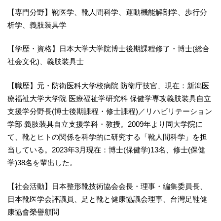
【専門分野】靴医学、靴人間科学、運動機能解剖学、歩行分
析学、義肢装具学
【学歴・資格】日本大学大学院博士後期課程修了・博士(総合
社会文化)、義肢装具士
【職歴】元・防衛医科大学校病院 防衛庁技官、現在：新潟医
療福祉大学大学院 医療福祉学研究科 保健学専攻義肢装具自立
支援学分野長(博士後期課程・修士課程)／リハビリテーション
学部 義肢装具自立支援学科・教授。2009年より同大学院に
て、靴とヒトの関係を科学的に研究する「靴人間科学」を担
当している。2023年3月現在：博士(保健学)13名、修士(保健
学)38名を輩出した。
【社会活動】日本整形靴技術協会会長・理事・編集委員長、
日本靴医学会評議員、足と靴と健康協議会理事、台灣足鞋健
康協會榮譽顧問