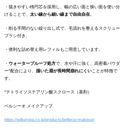
・描きやすい楕円芯を採用し、幅の広い面と狭い面を使い分
けることで、
太い線から細い線まで自由自在
。
・削る手間のない繰り出し式で、毛流れを整えるスクリュー
ブラシ付き。
・便利な詰め替え用レフィルもご用意しています。
・
ウォータープルーフ処方
で、水や汗に強く、高密着パウダ
ー*配合により、
描いた眉が長時間崩れにくい
ことが特徴で
す。
*テトライソステアリン酸スクロース（基剤）
ベルシーオ メイクアップ
https://willumina.co.jp/products/bellecio-makeup/