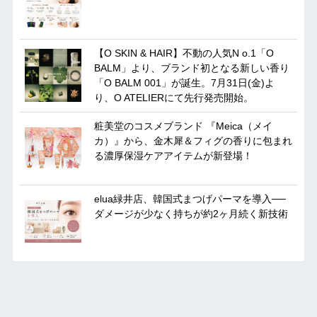
【O SKIN & HAIR】不動の人気N o.1「O
BALM」より、ブランド初となる新しい香り
「O BALM 001」が誕生。7月31日(金)よ
り、O ATELIERにて先行発売開始。
粧美堂のコスメブランド 『Meica（メイ
カ）』から、金木犀＆フィグの香りに包まれ
る濃厚保湿ケアアイテムが新登場！
elua緑井店、韓国式まつげパーマを導入──
ダメージが少なく持ちが約2ヶ月続く新技術