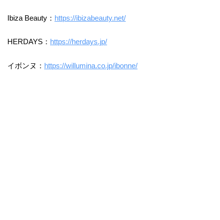
Ibiza Beauty：
https://ibizabeauty.net/
HERDAYS：
https://herdays.jp/
イボンヌ：
https://willumina.co.jp/ibonne/