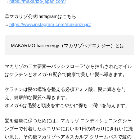
→
https://makarizo-japan.com/
◎マカリゾ公式Instagramはこちら
→
https://www.instagram.com/makarizo.jp/
MAKARIZO hair energy（マカリゾヘアエナジー）とは
マカリゾの二大要素―パッシフローラ*から抽出されたオイル
はケラチンとオメガ-６配合で健康で美しい髪へ導きます。
ケラチンは髪の構造を整える必須アミノ酸。髪に輝きを与
え、健康的な髪質へ導きます。
オメガ-6は毛髪と頭皮をすこやかに保ち、潤いを与えます。
髪を健康に保つためには、マカリゾ コンディショニングシャ
ンプーで付着したホコリやにおいを1日の終わりにきれいに洗
い流し、その後マカリゾヘア＆スカルプ クリームバスで髪の