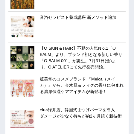
音浴セラピスト養成講座 新メソッド追加
【O SKIN & HAIR】不動の人気N o.1「O
BALM」より、ブランド初となる新しい香り
「O BALM 001」が誕生。7月31日(金)よ
り、O ATELIERにて先行発売開始。
粧美堂のコスメブランド 『Meica（メイ
カ）』から、金木犀＆フィグの香りに包まれ
る濃厚保湿ケアアイテムが新登場！
elua緑井店、韓国式まつげパーマを導入──
ダメージが少なく持ちが約2ヶ月続く新技術