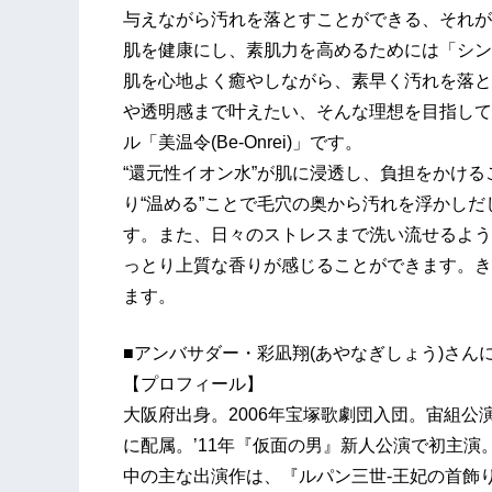
与えながら汚れを落とすことができる、それが“美温令
肌を健康にし、素肌力を高めるためには「シン
肌を心地よく癒やしながら、素早く汚れを落と
や透明感まで叶えたい、そんな理想を目指して
ル「美温令(Be-Onrei)」です。
“還元性イオン水”が肌に浸透し、負担をかけ
り“温める”ことで毛穴の奥から汚れを浮かし
す。また、日々のストレスまで洗い流せるよう
っとり上質な香りが感じることができます。き
ます。
■アンバサダー・彩凪翔(あやなぎしょう)さん
【プロフィール】
大阪府出身。2006年宝塚歌劇団入団。宙組公演『
に配属。’11年『仮面の男』新人公演で初主演
中の主な出演作は、『ルパン三世-王妃の首飾り