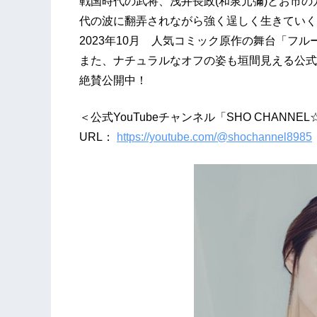
戦国時代の武将、浅井長政(和泉元彌)とお市の
代の波に翻弄されながら強く逞しく生きていく
2023年10月 人気コミック原作の舞台「フルーツ
また、ナチュラルなオフの姿も垣間見える公式You
絶賛公開中！
＜公式YouTubeチャンネル「SHO CHANNE
URL：
https://youtube.com/@shochannel8985