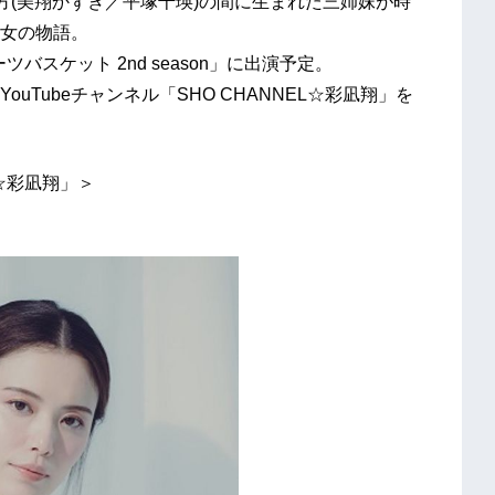
方(美翔かずき／平塚千瑛)の間に生まれた三姉妹が時
女の物語。
バスケット 2nd season」に出演予定。
Tubeチャンネル「SHO CHANNEL☆彩凪翔」を
L☆彩凪翔」＞