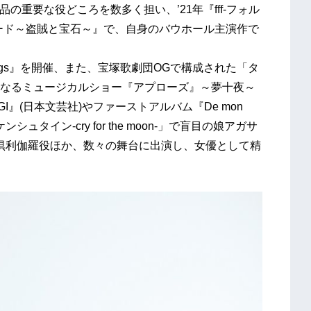
の重要な役どころを数多く担い、’21年『fff-フォル
ード～盗賊と宝石～』で、自身のバウホール主演作で
gs』を開催、また、宝塚歌劇団OGで構成された「タ
なるミュージカルショー『アプローズ』～夢十夜～
GI』(日本文芸社)やファーストアルバム『De mon
タイン-cry for the moon-」で盲目の娘アガサ
大倶利伽羅役ほか、数々の舞台に出演し、女優として精