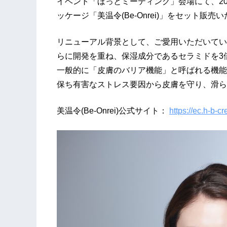
イベント「ほっとミーティング」会場にて、20
ッケージ「美温令(Be-Onrei)」をセット販売
リニューアル背景として、ご愛用いただいてい
らに開発を重ね、保湿成分であるセラミドを3
一般的に「皮膚のバリア機能」と呼ばれる機能
保ち有害なストレス要因から皮膚を守り、滑ら
美温令(Be-Onrei)公式サイト：
https://ec.h-b-