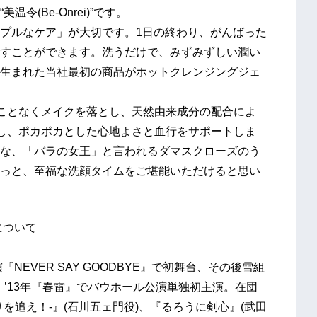
(Be-Onrei)”です。
プルなケア」が大切です。1日の終わり、がんばった
すことができます。洗うだけで、みずみずしい潤い
生まれた当社最初の商品がホットクレンジングジェ
ることなくメイクを落とし、天然由来成分の配合によ
だし、ポカポカとした心地よさと血行をサポートしま
な、「バラの女王」と言われるダマスクローズのう
っと、至福な洗顔タイムをご堪能いただけると思い
について
NEVER SAY GOODBYE』で初舞台、その後雪組
。’13年『春雷』でバウホール公演単独初主演。在団
を追え！-』(石川五ェ門役)、『るろうに剣心』(武田