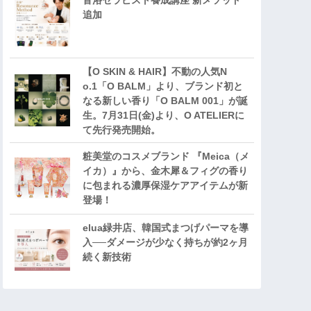
音浴セラピスト養成講座 新メソッド
追加
【O SKIN & HAIR】不動の人気N
o.1「O BALM」より、ブランド初と
なる新しい香り「O BALM 001」が誕
生。7月31日(金)より、O ATELIERに
て先行発売開始。
粧美堂のコスメブランド 『Meica（メ
イカ）』から、金木犀＆フィグの香り
に包まれる濃厚保湿ケアアイテムが新
登場！
elua緑井店、韓国式まつげパーマを導
入──ダメージが少なく持ちが約2ヶ月
続く新技術