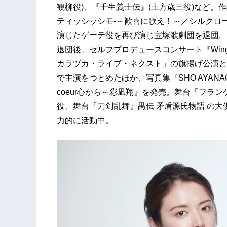
観柳役)、『壬生義士伝』(土方歳三役)など。作品
ティッシッシモ-～歓喜に歌え！～／シルクロ
演じたゲーテ役を再び演じ宝塚歌劇団を退団。
退団後、セルフプロデュースコンサート『Win
カラヅカ・ライブ・ネクスト」の旗揚げ公演と
で主演をつとめたほか、写真集『SHO AYANA
coeur心から～彩凪翔』を発売。舞台「フランケンシュ
役、舞台『刀剣乱舞』禺伝 矛盾源氏物語 の
力的に活動中。