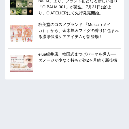
BALM」より、ブランド初となる新しい香り
「O BALM 001」が誕生。7月31日(金)よ
り、O ATELIERにて先行発売開始。
粧美堂のコスメブランド 『Meica（メイ
カ）』から、金木犀＆フィグの香りに包まれ
る濃厚保湿ケアアイテムが新登場！
elua緑井店、韓国式まつげパーマを導入──
ダメージが少なく持ちが約2ヶ月続く新技術