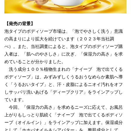
【発売の背景】
泡タイプのボディソープ市場は、「泡でやさしく洗う」意識
の高まりにより拡大を続けています（２０２３年当社調
べ）。また、当社調査によると、泡タイプのボディソープ購
入者は、「肌へのやさしさ」に次ぎ、「保湿力の高さ」を求
めていることが分かりました。
洗う成分１００％植物生まれの「ナイーブ 泡で出てくる
ボディソープ」は、みずみずしくうるおうなめらか素肌へ導
く「うるおいタイプ」と、汗・皮脂によるニオイ汚れをオフ
しサッパリ洗いあげる「ディープクリア」をラインアップし
ています。
今回、「保湿力の高さ」を求めるニーズに応えて、お風呂
上がりもしっとり肌続く「ナイーブ 泡で出てくるボディソ
ープ（オイルイン）」をラインアップに加えます。保湿成分
として「ホホバオイル＆シアバター」を、整肌成分として