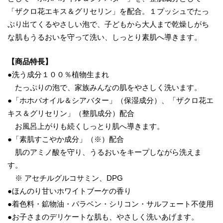
「ザクロ花エキス＆グリセリン」を配合。１プッシュでたっ
ぷり出てくるやさしい泡で、子どもから大人まで乾燥しがち
な肌もうるおいを守って洗い、しっとり素肌へ導きます。
【商品特長】
●洗う成分１００％植物生まれ
たっぷりの泡で、家族みんなの肌をやさしく洗います。
●「ホホバオイル＆シアバター」（保湿成分）、「ザクロ花エ
キス＆グリセリン」（整肌成分）配合
お風呂上がりも続くしっとり肌へ導きます。
●「素肌すこやか成分」（※）配合
肌のアミノ酸を守り、うるおいをキープしながら洗えま
す。
※ アセチルグルコサミン、DPG
●ほんのり甘いホワイトブーケの香り
●着色料・鉱物油・パラベン・シリコン・サルフェート不使用
●お子さまのデリケートな肌も、やさしく洗いあげます。