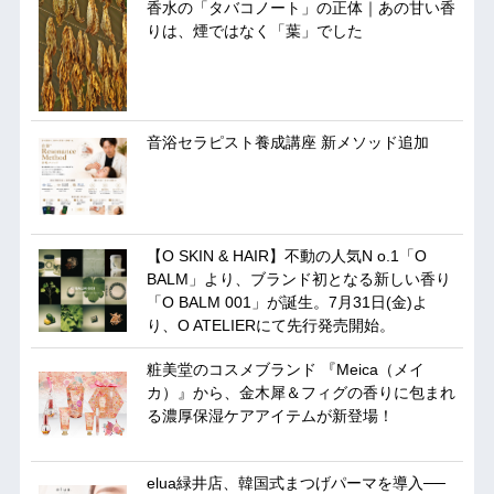
香水の「タバコノート」の正体｜あの甘い香
りは、煙ではなく「葉」でした
音浴セラピスト養成講座 新メソッド追加
【O SKIN & HAIR】不動の人気N o.1「O
BALM」より、ブランド初となる新しい香り
「O BALM 001」が誕生。7月31日(金)よ
り、O ATELIERにて先行発売開始。
粧美堂のコスメブランド 『Meica（メイ
カ）』から、金木犀＆フィグの香りに包まれ
る濃厚保湿ケアアイテムが新登場！
elua緑井店、韓国式まつげパーマを導入──