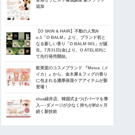
音浴セラピスト養成講座 新メソッド
追加
【O SKIN & HAIR】不動の人気N
o.1「O BALM」より、ブランド初と
なる新しい香り「O BALM 001」が誕
生。7月31日(金)より、O ATELIERに
て先行発売開始。
粧美堂のコスメブランド 『Meica（メ
イカ）』から、金木犀＆フィグの香り
に包まれる濃厚保湿ケアアイテムが新
登場！
elua緑井店、韓国式まつげパーマを導
入──ダメージが少なく持ちが約2ヶ月
続く新技術