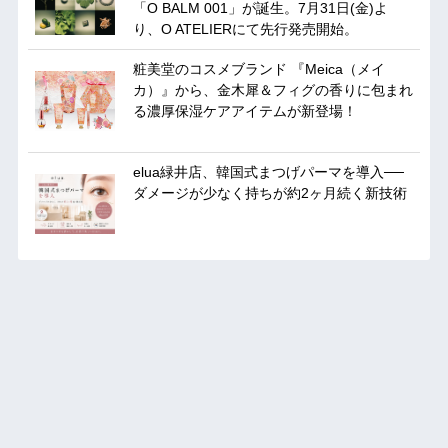
「O BALM 001」が誕生。7月31日(金)よ
り、O ATELIERにて先行発売開始。
粧美堂のコスメブランド 『Meica（メイ
カ）』から、金木犀＆フィグの香りに包まれ
る濃厚保湿ケアアイテムが新登場！
elua緑井店、韓国式まつげパーマを導入──
ダメージが少なく持ちが約2ヶ月続く新技術