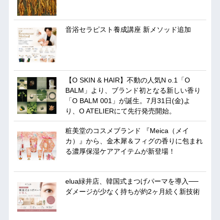
音浴セラピスト養成講座 新メソッド追加
【O SKIN & HAIR】不動の人気N o.1「O
BALM」より、ブランド初となる新しい香り
「O BALM 001」が誕生。7月31日(金)よ
り、O ATELIERにて先行発売開始。
粧美堂のコスメブランド 『Meica（メイ
カ）』から、金木犀＆フィグの香りに包まれ
る濃厚保湿ケアアイテムが新登場！
elua緑井店、韓国式まつげパーマを導入──
ダメージが少なく持ちが約2ヶ月続く新技術