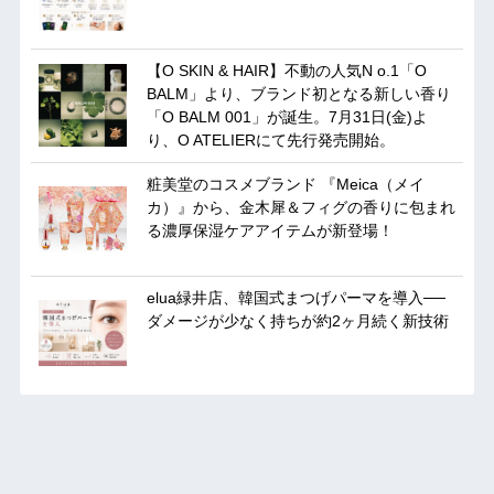
【O SKIN & HAIR】不動の人気N o.1「O
BALM」より、ブランド初となる新しい香り
「O BALM 001」が誕生。7月31日(金)よ
り、O ATELIERにて先行発売開始。
粧美堂のコスメブランド 『Meica（メイ
カ）』から、金木犀＆フィグの香りに包まれ
る濃厚保湿ケアアイテムが新登場！
elua緑井店、韓国式まつげパーマを導入──
ダメージが少なく持ちが約2ヶ月続く新技術