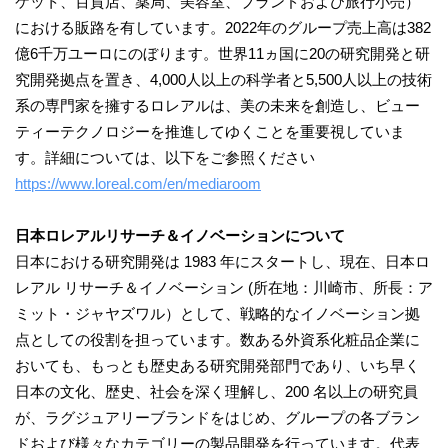
ケット、百貨店、薬局、美容室、ブランドおよび旅行小売）
における販路を有しています。2022年のグループ売上高は382
億6千万ユーロにのぼります。世界11ヵ国に20の研究開発と研
究開発拠点を置き、4,000人以上の科学者と5,500人以上の技術
系の専門家を擁するロレアルは、美の未来を創造し、ビュー
ティーテクノロジーを推進してゆくことを重要視していま
す。詳細については、以下をご参照ください
https://www.loreal.com/en/mediaroom
日本ロレアルリサーチ＆イノベーションについて
日本における研究開発は 1983 年にスタートし、現在、日本ロ
レアル リサーチ＆イノベーション (所在地：川崎市、所長：ア
ミット・ジャヤズワル）として、戦略的なイノベーション拠
点としての役割を担っています。数ある外資系化粧品企業に
おいても、もっとも歴史ある研究開発部門であり、いち早く
日本の文化、歴史、社会を深く理解し、200 名以上の研究員
が、ラグジュアリーブランドをはじめ、グループの各ブラン
ドおよび様々なカテゴリーの製品開発を行っています。代表