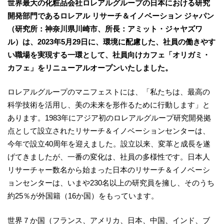
世界最大の化粧品会社ロレアルグループの日本における研究
開発部門であるロレアル リサーチ＆イノベーション ジャパン
（研究所：神奈川県川崎市、所長：アミット・ジャヤズワ
ル）は、2023年5月29日に、環境に配慮した、社員の働きやす
い職場を実現する一環として、社員向けカフェ「オリガミ・
カフェ」をリニューアルオープンいたしました。
ロレアルグループのマニフェストには、「私たちは、最高の
科学技術を活用し、美の未来を形作るために行動します」と
あります。1983年にアジア初のロレアルグループ研究開発拠
点として設立されたリサーチ＆イノベーションセンターは、
今年で設立40周年を迎えました。設立以来、変革と成長を遂
げてきましたが、一番の変化は、社員の多様性です。日本人
リサーチャー数名から始まった日本のリサーチ＆イノベーシ
ョンセンターは、いまや230名以上の研究員を擁し、そのうち
約25％が外国籍（16か国）をもっています。
世界７か国（フランス、アメリカ、日本、中国、インド、ブ