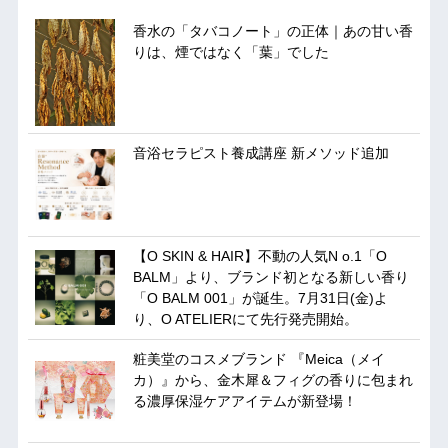
香水の「タバコノート」の正体｜あの甘い香
りは、煙ではなく「葉」でした
音浴セラピスト養成講座 新メソッド追加
【O SKIN & HAIR】不動の人気N o.1「O
BALM」より、ブランド初となる新しい香り
「O BALM 001」が誕生。7月31日(金)よ
り、O ATELIERにて先行発売開始。
粧美堂のコスメブランド 『Meica（メイ
カ）』から、金木犀＆フィグの香りに包まれ
る濃厚保湿ケアアイテムが新登場！