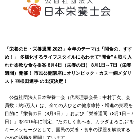
「栄養の日・栄養週間
2023
」今年のテーマは
「間食の、すす
め！」
多様化するライフスタイルにあわせて
“間食”
も取り入
れた柔軟な食を提案
8
月
4
日（栄養の日）
8
月
1
日～
7
日（栄養
週間）開催！
市民公開講座にオリンピック・カヌー銅メダリ
スト
羽根田選手
の出演決定！
公益社団法人日本栄養士会（代表理事会長：中村丁次、会
員数：約5万人）は、全ての人びとの健康維持・増進の実現を
目的に「栄養の日（8月4日）」および「栄養週間（8月1日～7
日）」を2016年に制定、“たのしく食べる、カラダよろこぶ”を
キーメッセージとして、国民の栄養・食事の課題を解決する
ための活動を展開しています。