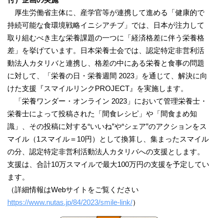
厚生労働省主体に、産学官等が連携して進める「健康的で
持続可能な食環境戦略イニシアチブ」では、日本が注力して
取り組むべき主な栄養課題の一つに「経済格差に伴う栄養格
差」を挙げています。日本栄養士会では、認定特定非営利活
動法人カタリバと連携し、格差の中にある栄養と食事の問題
に対して、「栄養の日・栄養週間 2023」を通じて、解決に向
けた支援『スマイルリンクPROJECT』を実施します。
「栄養ワンダー・オンライン 2023」において管理栄養士・
栄養士によって投稿された「間食レシピ」や「間食まめ知
識」、その投稿に対する“いいね”や“シェア”のアクションをス
マイル（1スマイル＝10円）として換算し、集まったスマイル
の分、認定特定非営利活動法人カタリバへの支援とします。
支援は、合計10万スマイルで最大100万円の支援を予定してい
ます。
（詳細情報はWebサイトをご覧ください
https://www.nutas.jp/84/2023/smile-link/
）