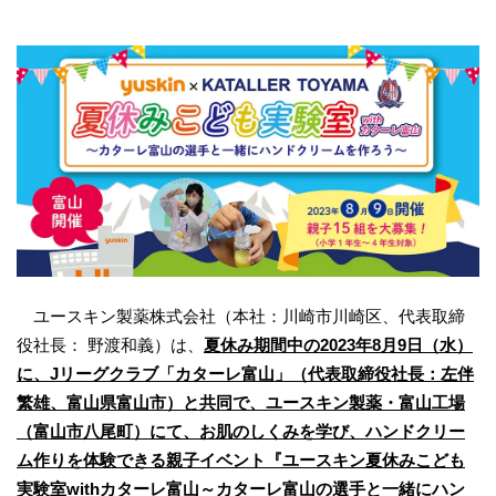
ユースキン製薬株式会社（本社：川崎市川崎区、代表取締
役社長： 野渡和義）は、
夏休み期間中の2023年8月9日（水）
に、Jリーグクラブ「カターレ富山」（代表取締役社長：左伴
繁雄、富山県富山市）と共同で、ユースキン製薬・富山工場
（富山市八尾町）にて、お肌のしくみを学び、ハンドクリー
ム作りを体験できる親子イベント『ユースキン夏休みこども
実験室withカターレ富山～カターレ富山の選手と一緒にハン