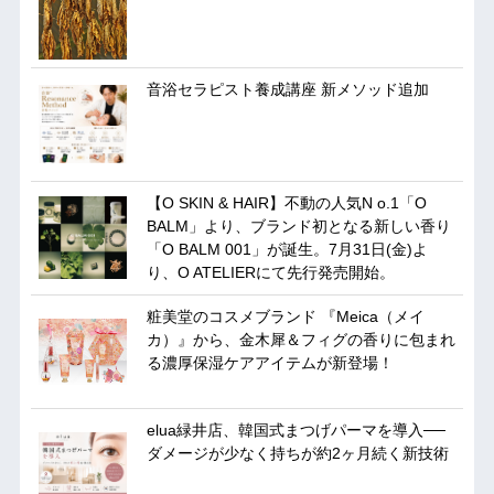
音浴セラピスト養成講座 新メソッド追加
【O SKIN & HAIR】不動の人気N o.1「O
BALM」より、ブランド初となる新しい香り
「O BALM 001」が誕生。7月31日(金)よ
り、O ATELIERにて先行発売開始。
粧美堂のコスメブランド 『Meica（メイ
カ）』から、金木犀＆フィグの香りに包まれ
る濃厚保湿ケアアイテムが新登場！
elua緑井店、韓国式まつげパーマを導入──
ダメージが少なく持ちが約2ヶ月続く新技術