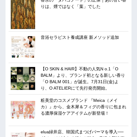
りは、煙ではなく「葉」でした
音浴セラピスト養成講座 新メソッド追加
【O SKIN & HAIR】不動の人気N o.1「O
BALM」より、ブランド初となる新しい香り
「O BALM 001」が誕生。7月31日(金)よ
り、O ATELIERにて先行発売開始。
粧美堂のコスメブランド 『Meica（メイ
カ）』から、金木犀＆フィグの香りに包まれ
る濃厚保湿ケアアイテムが新登場！
elua緑井店、韓国式まつげパーマを導入──