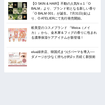
【O SKIN & HAIR】不動の人気N o.1「O
BALM」より、ブランド初となる新しい香り
「O BALM 001」が誕生。7月31日(金)よ
り、O ATELIERにて先行発売開始。
粧美堂のコスメブランド 『Meica（メイ
カ）』から、金木犀＆フィグの香りに包まれ
る濃厚保湿ケアアイテムが新登場！
elua緑井店、韓国式まつげパーマを導入──
ダメージが少なく持ちが約2ヶ月続く新技術