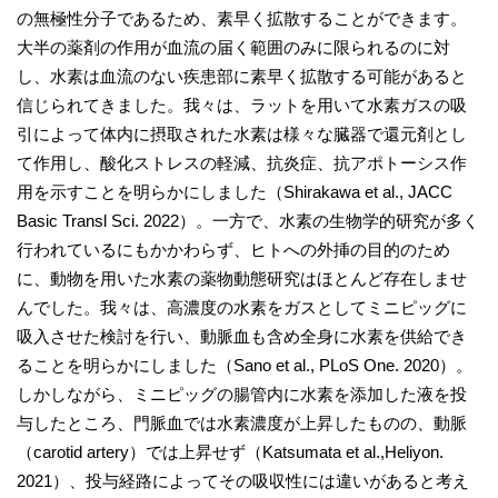
の無極性分子であるため、素早く拡散することができます。
大半の薬剤の作用が血流の届く範囲のみに限られるのに対
し、水素は血流のない疾患部に素早く拡散する可能があると
信じられてきました。我々は、ラットを用いて水素ガスの吸
引によって体内に摂取された水素は様々な臓器で還元剤とし
て作用し、酸化ストレスの軽減、抗炎症、抗アポトーシス作
用を示すことを明らかにしました（Shirakawa et al., JACC
Basic Transl Sci. 2022）。一方で、水素の生物学的研究が多く
行われているにもかかわらず、ヒトへの外挿の目的のため
に、動物を用いた水素の薬物動態研究はほとんど存在しませ
んでした。我々は、高濃度の水素をガスとしてミニピッグに
吸入させた検討を行い、動脈血も含め全身に水素を供給でき
ることを明らかにしました（Sano et al., PLoS One. 2020）。
しかしながら、ミニピッグの腸管内に水素を添加した液を投
与したところ、門脈血では水素濃度が上昇したものの、動脈
（carotid artery）では上昇せず（Katsumata et al.,Heliyon.
2021）、投与経路によってその吸収性には違いがあると考え