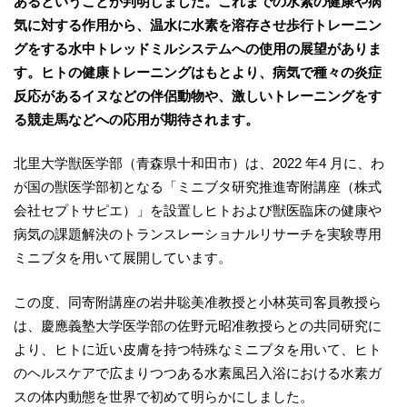
あるということが判明しました。これまでの水素の健康や病
気に対する作用から、温水に水素を溶存させ歩行トレーニン
グをする水中トレッドミルシステムへの使用の展望がありま
す。ヒトの健康トレーニングはもとより、病気で種々の炎症
反応があるイヌなどの伴侶動物や、激しいトレーニングをす
る競走馬などへの応用が期待されます。
北里大学獣医学部（青森県十和田市）は、2022 年4 月に、わ
が国の獣医学部初となる「ミニブタ研究推進寄附講座（株式
会社セプトサピエ）」を設置しヒトおよび獣医臨床の健康や
病気の課題解決のトランスレーショナルリサーチを実験専用
ミニブタを用いて展開しています。
この度、同寄附講座の岩井聡美准教授と小林英司客員教授ら
は、慶應義塾大学医学部の佐野元昭准教授らとの共同研究に
より、ヒトに近い皮膚を持つ特殊なミニブタを用いて、ヒト
のヘルスケアで広まりつつある水素風呂入浴における水素ガ
スの体内動態を世界で初めて明らかにしました。