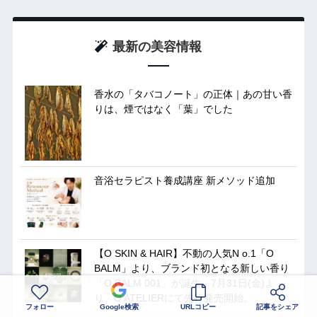
最新の美容情報
香水の「タバコノート」の正体｜あの甘い香
りは、煙ではなく「葉」でした
音浴セラピスト養成講座 新メソッド追加
【O SKIN & HAIR】不動の人気N o.1「O
BALM」より、ブランド初となる新しい香り
「O BALM 001」が誕生。7月31日(金)よ
り、O ATELIERにて先行発売開始。
フォロー
Google検索
URLコピー
記事をシェア