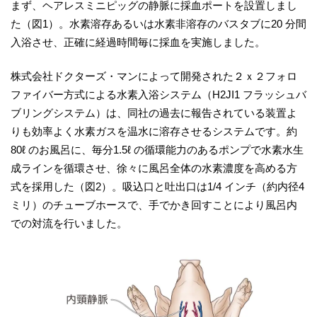
まず、ヘアレスミニピッグの静脈に採血ポートを設置しまし
た（図1）。水素溶存あるいは水素非溶存のバスタブに20 分間
入浴させ、正確に経過時間毎に採血を実施しました。
株式会社ドクターズ・マンによって開発された２ｘ２フォロ
ファイバー方式による水素入浴システム（H2JI1 フラッシュバ
ブリングシステム）は、同社の過去に報告されている装置よ
りも効率よく水素ガスを温水に溶存させるシステムです。約
80ℓ のお風呂に、毎分1.5ℓ の循環能力のあるポンプで水素水生
成ラインを循環させ、徐々に風呂全体の水素濃度を高める方
式を採用した（図2）。吸込口と吐出口は1/4 インチ（約内径4
ミリ）のチューブホースで、手でかき回すことにより風呂内
での対流を行いました。