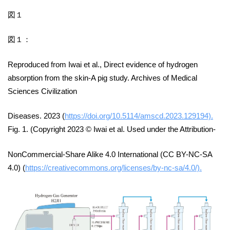
図１
図１：
Reproduced from Iwai et al., Direct evidence of hydrogen
absorption from the skin-A pig study. Archives of Medical
Sciences Civilization
Diseases. 2023 (
https://doi.org/10.5114/amscd.2023.129194).
Fig. 1. (Copyright 2023 © Iwai et al. Used under the Attribution-
NonCommercial-Share Alike 4.0 International (CC BY-NC-SA
4.0) (
https://creativecommons.org/licenses/by-nc-sa/4.0/).