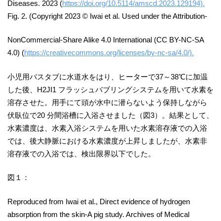
Diseases. 2023 (
https://doi.org/10.5114/amscd.2023.129194).
Fig. 2. (Copyright 2023 © Iwai et al. Used under the Attribution-
NonCommercial-Share Alike 4.0 International (CC BY-NC-SA
4.0) (
https://creativecommons.org/licenses/by-nc-sa/4.0/).
小児用バスタブに水道水をはり、ヒーターで37～38℃に加温
した後、H2JI1 フラッシュバブリングシステムを用いて水素を
溶存させた。用手にて頭が水中に潜らないよう保持しながら
伏臥位で20 分間浴槽に入浴させました（図3）。結果として、
水素濃度は、水素入浴システムを用いた水素溶存液での入浴
では、後大静脈における水素濃度が上昇しましたが、水素非
溶存液での入浴では、検出限界以下でした。
図１：
Reproduced from Iwai et al., Direct evidence of hydrogen
absorption from the skin-A pig study. Archives of Medical