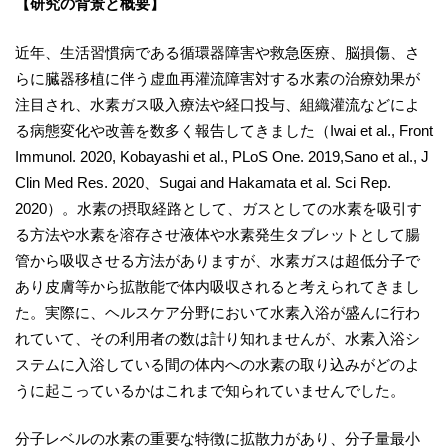
【研究の背景と概要】
近年、生活習慣病である循環器障害や救急医療、脳損傷、さ
らに臓器移植に伴う虚血再灌流障害対する水素の治療効果が
注目され、水素ガス吸入療法や経口投与、組織灌流などによ
る病態変化や改善を数多く報告してきました（Iwai et al., Front
Immunol. 2020, Kobayashi et al., PLoS One. 2019,Sano et al., J
Clin Med Res. 2020、Sugai and Hakamata et al. Sci Rep.
2020）。水素の摂取経路として、ガスとしての水素を吸引す
る方法や水素を溶存させ液体や水素発生タブレットとして腸
管から吸収させる方法がありますが、水素ガスは超低分子で
あり皮膚等から拡散能で体内吸収されると考えられてきまし
た。実際に、ヘルスケア分野において水素入浴が盛んに行わ
れていて、その利用者の数は計り知れませんが、水素入浴シ
ステムに入浴している間の体内への水素の取り込みがどのよ
うに起こっているかはこれまで知られていませんでした。
分子レベルの水素の重要な特徴に拡散力があり、分子量最小