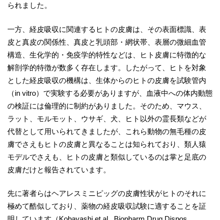
られました。
一方、経皮吸収に関連するヒトの皮膚は、その表面標識、表
皮と真皮の関係性、真皮と乳頭部・網状帯、表層の微細血管
構造、生化学的・免疫学的特性などは、ヒト皮膚に特徴的な
解剖学的特徴が数多く存在します。したがって、ヒトを対象
とした経皮吸収の機構は、生体からのヒトの皮膚を試験管内
（in vitro）で実験する必要がありますが、血液中への体内動態
の検証には倫理的に制約がありました。そのため、マウス、
ラット、モルモット、ウサギ、犬、ヒト以外の霊長類などが
代替として用いられてきましたが、これら動物の無毛種の皮
膚でさえもヒトの皮膚と異なることは知られており、類人猿
モデルでさえも、ヒトの皮膚と類似しているのは掌と足底の
皮膚だけと報告されています。
先に著者らはヘアレスミニピッグの皮膚性状がヒトのそれに
極めて酷似しており、薬物の経皮吸収試験に適することを証
明しています（Kobayashi et al., Biopharm Drug Dispos.