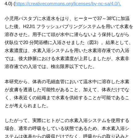
4.0) (
https://creativecommons.org/licenses/by-nc-sa/4.0/).
小児用バスタブに水道水をはり、ヒーターで37～38℃に加温
した後、H2JI1 フラッシュバブリングシステムを用いて水素を
溶存させた。用手にて頭が水中に潜らないよう保持しながら
伏臥位で20 分間浴槽に入浴させました（図3）。結果として、
水素濃度は、水素入浴システムを用いた水素溶存液での入浴
では、後大静脈における水素濃度が上昇しましたが、水素非
溶存液での入浴では、検出限界以下でした。
本研究から、体表の毛細血管において温水中に溶存した水素
が皮膚を透過した可能性があること、加えて、体表だけでな
く、体表近くの組織まで水素を供給することが可能であるこ
とが考えられました。
したがって、実際にヒトがこの水素入浴システムを使用する
場合、通常の呼吸をしている状態であるため、本水素入浴シ
ステムは体表からの吸収だけでなく、呼吸からの取り込みと