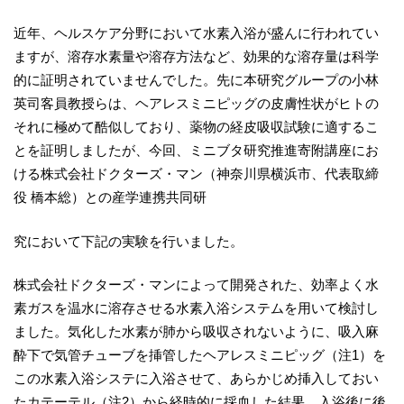
近年、ヘルスケア分野において水素入浴が盛んに行われてい
ますが、溶存水素量や溶存方法など、効果的な溶存量は科学
的に証明されていませんでした。先に本研究グループの小林
英司客員教授らは、ヘアレスミニピッグの皮膚性状がヒトの
それに極めて酷似しており、薬物の経皮吸収試験に適するこ
とを証明しましたが、今回、ミニブタ研究推進寄附講座にお
ける株式会社ドクターズ・マン（神奈川県横浜市、代表取締
役 橋本総）との産学連携共同研
究において下記の実験を行いました。
株式会社ドクターズ・マンによって開発された、効率よく水
素ガスを温水に溶存させる水素入浴システムを用いて検討し
ました。気化した水素が肺から吸収されないように、吸入麻
酔下で気管チューブを挿管したヘアレスミニピッグ（注1）を
この水素入浴システに入浴させて、あらかじめ挿入しておい
たカテーテル（注2）から経時的に採血した結果、入浴後に後