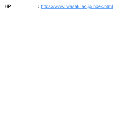
HP ：
https://www.iwasaki.ac.jp/index.html