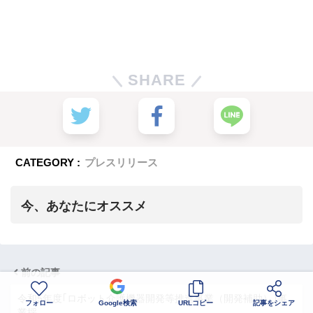
SHARE
CATEGORY :
プレスリリース
今、あなたにオススメ
前の記事
令和5年度｢ロボット介護機器開発等推進事業（開発補助）｣事
フォロー
Google検索
URLコピー
記事をシェア
業採…