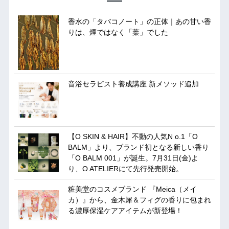
香水の「タバコノート」の正体｜あの甘い香
りは、煙ではなく「葉」でした
音浴セラピスト養成講座 新メソッド追加
【O SKIN & HAIR】不動の人気N o.1「O
BALM」より、ブランド初となる新しい香り
「O BALM 001」が誕生。7月31日(金)よ
り、O ATELIERにて先行発売開始。
粧美堂のコスメブランド 『Meica（メイ
カ）』から、金木犀＆フィグの香りに包まれ
る濃厚保湿ケアアイテムが新登場！