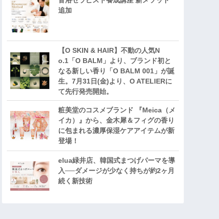
音浴セラピスト養成講座 新メソッド
追加
【O SKIN & HAIR】不動の人気N
o.1「O BALM」より、ブランド初と
なる新しい香り「O BALM 001」が誕
生。7月31日(金)より、O ATELIERに
て先行発売開始。
粧美堂のコスメブランド 『Meica（メ
イカ）』から、金木犀＆フィグの香り
に包まれる濃厚保湿ケアアイテムが新
登場！
elua緑井店、韓国式まつげパーマを導
入──ダメージが少なく持ちが約2ヶ月
続く新技術