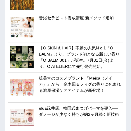
音浴セラピスト養成講座 新メソッド追加
【O SKIN & HAIR】不動の人気N o.1「O
BALM」より、ブランド初となる新しい香り
「O BALM 001」が誕生。7月31日(金)よ
り、O ATELIERにて先行発売開始。
粧美堂のコスメブランド 『Meica（メイ
カ）』から、金木犀＆フィグの香りに包まれ
る濃厚保湿ケアアイテムが新登場！
elua緑井店、韓国式まつげパーマを導入──
ダメージが少なく持ちが約2ヶ月続く新技術