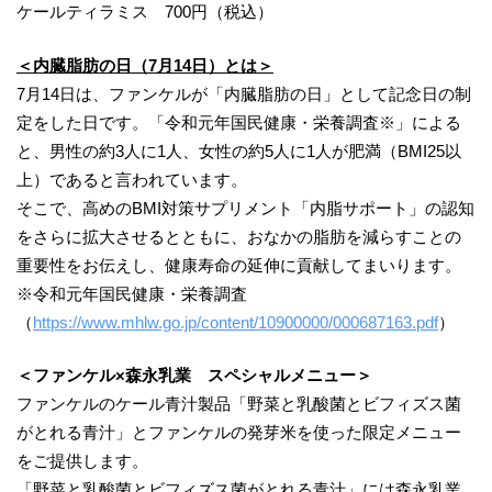
ケールティラミス 700円（税込）
＜内臓脂肪の日（7月14日）とは＞
7月14日は、ファンケルが「内臓脂肪の日」として記念日の制
定をした日です。「令和元年国民健康・栄養調査※」による
と、男性の約3人に1人、女性の約5人に1人が肥満（BMI25以
上）であると言われています。
そこで、高めのBMI対策サプリメント「内脂サポート」の認知
をさらに拡大させるとともに、おなかの脂肪を減らすことの
重要性をお伝えし、健康寿命の延伸に貢献してまいります。
※令和元年国民健康・栄養調査
（
https://www.mhlw.go.jp/content/10900000/000687163.pdf
）
＜ファンケル×森永乳業 スペシャルメニュー＞
ファンケルのケール青汁製品「野菜と乳酸菌とビフィズス菌
がとれる青汁」とファンケルの発芽米を使った限定メニュー
をご提供します。
「野菜と乳酸菌とビフィズス菌がとれる青汁」には森永乳業