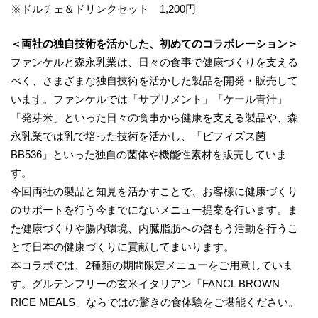
※ドルチェ＆ドリンクセット 1,200円
＜両社の独自技術を活かした、初めてのコラボレーション＞
ファンケルと森永乳業は、日々の食事で健康づくりを支える
べく、さまざまな独自技術を活かした製品を開発・販売して
います。ファンケルでは「サプリメント」「ケール青汁」
「発芽米」といった日々の食事から健康を支える製品や、森
永乳業では乳で培った技術を活かし、「ビフィズス菌
BB536」といった独自の菌体や機能性素材を販売していま
す。
今回両社の製品と知見を活かすことで、お客様に健康づくり
のサポートを行う今までにないメニュー提案を行います。ま
た健康づくりや腸内環境、内臓脂肪への啓もう活動を行うこ
とで日本の健康づくりに貢献してまいります。
本コラボでは、2種類の期間限定メニューをご用意していま
す。グルテンフリーの玄米イタリアン「FANCL BROWN
RICE MEALS」ならではの驚きの食体験をご堪能ください。