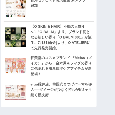
音浴セラピスト養成講座 新メソッド
追加
【O SKIN & HAIR】不動の人気N
o.1「O BALM」より、ブランド初と
なる新しい香り「O BALM 001」が誕
生。7月31日(金)より、O ATELIERに
て先行発売開始。
粧美堂のコスメブランド 『Meica（メ
イカ）』から、金木犀＆フィグの香り
に包まれる濃厚保湿ケアアイテムが新
登場！
elua緑井店、韓国式まつげパーマを導
入──ダメージが少なく持ちが約2ヶ月
続く新技術