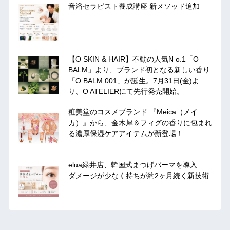
音浴セラピスト養成講座 新メソッド追加
【O SKIN & HAIR】不動の人気N o.1「O
BALM」より、ブランド初となる新しい香り
「O BALM 001」が誕生。7月31日(金)よ
り、O ATELIERにて先行発売開始。
粧美堂のコスメブランド 『Meica（メイ
カ）』から、金木犀＆フィグの香りに包まれ
る濃厚保湿ケアアイテムが新登場！
elua緑井店、韓国式まつげパーマを導入──
ダメージが少なく持ちが約2ヶ月続く新技術