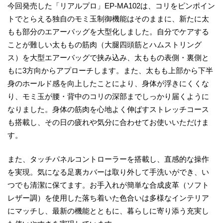
今回発売した「リアルプロ」EP-MA102は、コリをピンポイン
トでとらえる独自のモミ玉制御機能はそのままに、新たに太
もも部分のエアーバッグを大型化しました。自分でケアする
ことが難しい太ももの筋肉（大腿四頭筋とハムストリング
ス）を大型エアーバッグで挟み込み、太ももの表側・裏側と
もに3方向からアプローチします。また、太もも上部から下半
身のホールド感を向上したことにより、身体が浮きにくくな
り、モミ玉が腰・背中のコリの深部までしっかり届くように
なりました。身体の筋肉を心地よく伸ばすストレッチコース
も搭載し、その日の疲れや気分に合わせてお使いいただけま
す。
また、タッチパネルコントローラーを搭載し、直感的な操作
を実現。気になる足裏カバーは取り外して手洗いができ、い
つでも清潔に保てます。お手入れが簡単な合成皮革（ソフト
レザー調）を使用した落ち着いた色合いは多様なインテリア
にマッチし、最新の機能とともに、暮らしに寄り添う充実し