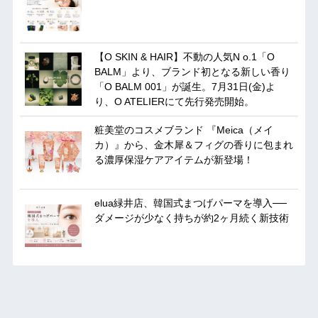
【O SKIN & HAIR】不動の人気N o.1「O
BALM」より、ブランド初となる新しい香り
「O BALM 001」が誕生。7月31日(金)よ
り、O ATELIERにて先行発売開始。
粧美堂のコスメブランド 『Meica（メイ
カ）』から、金木犀＆フィグの香りに包まれ
る濃厚保湿ケアアイテムが新登場！
elua緑井店、韓国式まつげパーマを導入──
ダメージが少なく持ちが約2ヶ月続く新技術