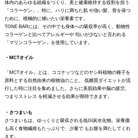
体内のあらゆる組織をつくり、美と健康維持する役割を担う
「コラーゲン」。特に、ハリに満ちた肌 や強い髪、骨を保つ
ために、積極的に補いたい栄養素です。
TONE BARには、その中でも身体への吸収率が高く、動物性
コラーゲンと比べてアレルギーや 匂いが少ないと言われる
「マリンコラーゲン」を使用しています。
・MCTオイル
「MCTオイル」とは、ココナッツなどのヤシ科植物の種子を
原料とする自然由来の植物油のこと。 低糖質ダイエットが流
行した時に注目を集めました。さらに美肌効果や脳の疲労、
つまりストレス を軽減させる効果が期待できます。
・さつまいも
さつまいもは、ゆっくりと吸収される低GI炭水化物。栄養価
も高く食物繊維もたっぷりで、少量で もお腹を満たしてくれ
ます。