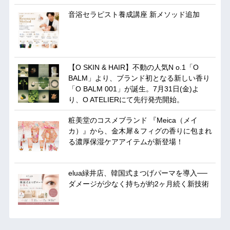
音浴セラピスト養成講座 新メソッド追加
【O SKIN & HAIR】不動の人気N o.1「O
BALM」より、ブランド初となる新しい香り
「O BALM 001」が誕生。7月31日(金)よ
り、O ATELIERにて先行発売開始。
粧美堂のコスメブランド 『Meica（メイ
カ）』から、金木犀＆フィグの香りに包まれ
る濃厚保湿ケアアイテムが新登場！
elua緑井店、韓国式まつげパーマを導入──
ダメージが少なく持ちが約2ヶ月続く新技術