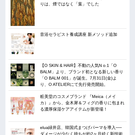
りは、煙ではなく「葉」でした
音浴セラピスト養成講座 新メソッド追加
【O SKIN & HAIR】不動の人気N o.1「O
BALM」より、ブランド初となる新しい香り
「O BALM 001」が誕生。7月31日(金)よ
り、O ATELIERにて先行発売開始。
粧美堂のコスメブランド 『Meica（メイ
カ）』から、金木犀＆フィグの香りに包まれ
る濃厚保湿ケアアイテムが新登場！
elua緑井店、韓国式まつげパーマを導入──
ダメージが少なく持ちが約2ヶ月続く新技術