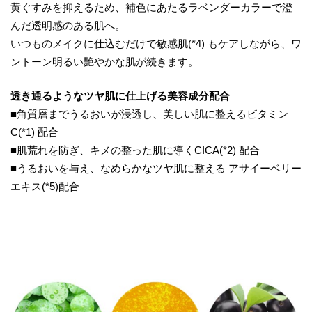
黄ぐすみを抑えるため、補色にあたるラベンダーカラーで澄
んだ透明感のある肌へ。
いつものメイクに仕込むだけで敏感肌(*4) もケアしながら、ワ
ントーン明るい艷やかな肌が続きます。
透き通るようなツヤ肌に仕上げる美容成分配合
■角質層までうるおいが浸透し、美しい肌に整えるビタミン
C(*1) 配合
■肌荒れを防ぎ、キメの整った肌に導くCICA(*2) 配合
■うるおいを与え、なめらかなツヤ肌に整える アサイーベリー
エキス(*5)配合