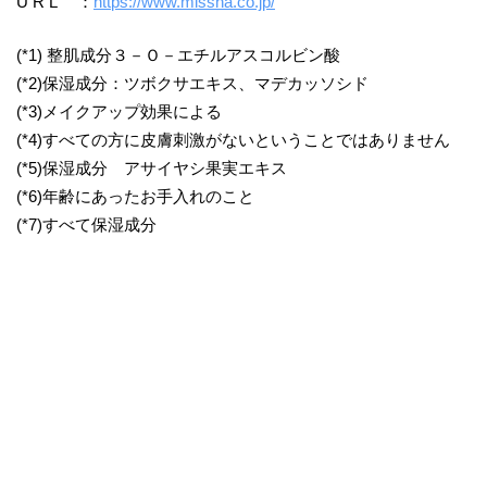
U R L ：
https://www.missha.co.jp/
(*1) 整肌成分３－Ｏ－エチルアスコルビン酸
(*2)保湿成分：ツボクサエキス、マデカッソシド
(*3)メイクアップ効果による
(*4)すべての方に皮膚刺激がないということではありません
(*5)保湿成分 アサイヤシ果実エキス
(*6)年齢にあったお手入れのこと
(*7)すべて保湿成分