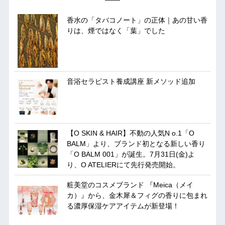
香水の「タバコノート」の正体｜あの甘い香
りは、煙ではなく「葉」でした
音浴セラピスト養成講座 新メソッド追加
【O SKIN & HAIR】不動の人気N o.1「O
BALM」より、ブランド初となる新しい香り
「O BALM 001」が誕生。7月31日(金)よ
り、O ATELIERにて先行発売開始。
粧美堂のコスメブランド 『Meica（メイ
カ）』から、金木犀＆フィグの香りに包まれ
る濃厚保湿ケアアイテムが新登場！