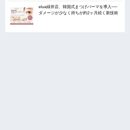
elua緑井店、韓国式まつげパーマを導入──
ダメージが少なく持ちが約2ヶ月続く新技術