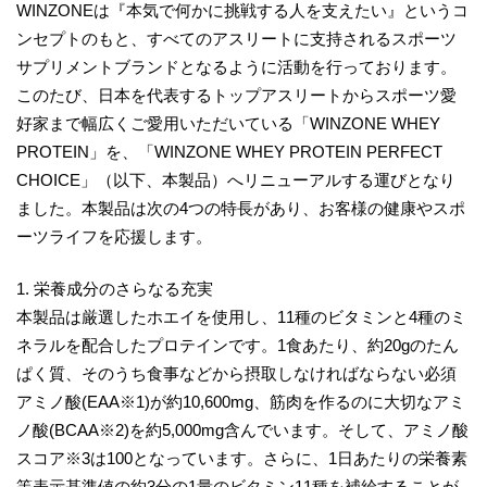
WINZONEは『本気で何かに挑戦する人を支えたい』というコ
ンセプトのもと、すべてのアスリートに支持されるスポーツ
サプリメントブランドとなるように活動を行っております。
このたび、日本を代表するトップアスリートからスポーツ愛
好家まで幅広くご愛用いただいている「WINZONE WHEY
PROTEIN」を、「WINZONE WHEY PROTEIN PERFECT
CHOICE」（以下、本製品）へリニューアルする運びとなり
ました。本製品は次の4つの特長があり、お客様の健康やスポ
ーツライフを応援します。
1. 栄養成分のさらなる充実
本製品は厳選したホエイを使用し、11種のビタミンと4種のミ
ネラルを配合したプロテインです。1食あたり、約20gのたん
ぱく質、そのうち食事などから摂取しなければならない必須
アミノ酸(EAA※1)が約10,600mg、筋肉を作るのに大切なアミ
ノ酸(BCAA※2)を約5,000mg含んでいます。そして、アミノ酸
スコア※3は100となっています。さらに、1日あたりの栄養素
等表示基準値の約3分の1量のビタミン11種を補給することが