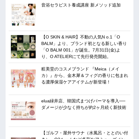
音浴セラピスト養成講座 新メソッド追加
【O SKIN & HAIR】不動の人気N o.1「O
BALM」より、ブランド初となる新しい香り
「O BALM 001」が誕生。7月31日(金)よ
り、O ATELIERにて先行発売開始。
粧美堂のコスメブランド 『Meica（メイ
カ）』から、金木犀＆フィグの香りに包まれ
る濃厚保湿ケアアイテムが新登場！
elua緑井店、韓国式まつげパーマを導入──
ダメージが少なく持ちが約2ヶ月続く新技術
【ゴルフ・屋外サウナ（水風呂・ととのい付