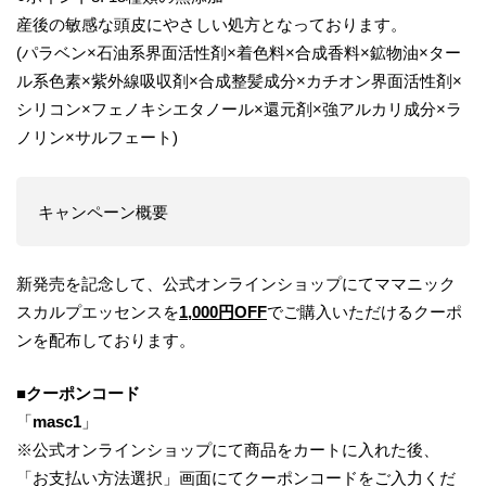
産後の敏感な頭皮にやさしい処方となっております。
(パラベン×石油系界面活性剤×着色料×合成香料×鉱物油×ター
ル系色素×紫外線吸収剤×合成整髪成分×カチオン界面活性剤×
シリコン×フェノキシエタノール×還元剤×強アルカリ成分×ラ
ノリン×サルフェート)
キャンペーン概要
新発売を記念して、公式オンラインショップにてママニック
スカルプエッセンスを
1,000円OFF
でご購入いただけるクーポ
ンを配布しております。
■クーポンコード
「
masc1
」
※公式オンラインショップにて商品をカートに入れた後、
「お支払い方法選択」画面にてクーポンコードをご入力くだ