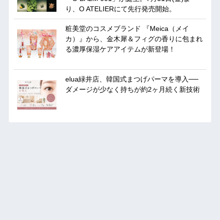
り、O ATELIERにて先行発売開始。
粧美堂のコスメブランド 『Meica（メイ
カ）』から、金木犀＆フィグの香りに包まれ
る濃厚保湿ケアアイテムが新登場！
elua緑井店、韓国式まつげパーマを導入──
ダメージが少なく持ちが約2ヶ月続く新技術