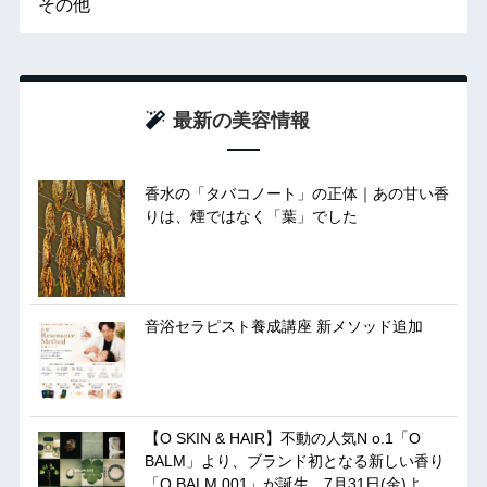
その他
最新の美容情報
香水の「タバコノート」の正体｜あの甘い香
りは、煙ではなく「葉」でした
音浴セラピスト養成講座 新メソッド追加
【O SKIN & HAIR】不動の人気N o.1「O
BALM」より、ブランド初となる新しい香り
「O BALM 001」が誕生。7月31日(金)よ