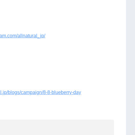
ram.com/allnatural_jp/
ral.jp/blogs/campaign/8-8-blueberry-day