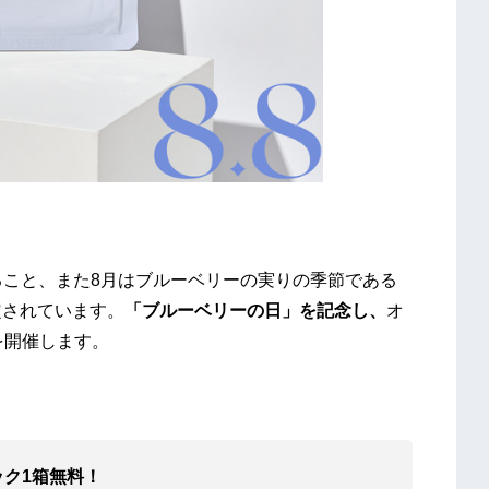
似ていること、また8月はブルーベリーの実りの季節である
定されています。
「ブルーベリーの日」を記念し、
オ
を開催します。
ック
1
箱
無料
！