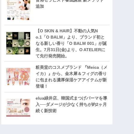
音浴セラピスト養成講座 新メソッド
追加
【O SKIN & HAIR】不動の人気N
o.1「O BALM」より、ブランド初と
なる新しい香り「O BALM 001」が誕
生。7月31日(金)より、O ATELIERに
て先行発売開始。
粧美堂のコスメブランド 『Meica（メ
イカ）』から、金木犀＆フィグの香り
に包まれる濃厚保湿ケアアイテムが新
登場！
elua緑井店、韓国式まつげパーマを導
入──ダメージが少なく持ちが約2ヶ月
続く新技術