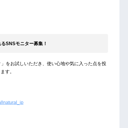
れる
SNSモニター募集
！
ク」をお試しいただき、使い心地や気に入った点を投
します。
allnatural_jp