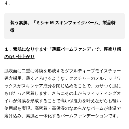
す。
装う素肌。「ミシャ M スキンフェイクバーム」製品特
徴
１．素肌になりすます「薄膜バームファンデ」で、厚塗り感
のない仕上がり
肌表面に二重に薄膜を形成するダブルディープモイスチャー
処方採用。薄くとろけるようなテクスチャーのメルテッドワ
ックスがスキンケア成分を閉じ込めることで、カサつく肌に
もぴたっと密着します。さらにその上からフィッティングオ
イルが薄膜を形成することで高い保湿力を叶えながらも軽い
使用感を実現。高密着・高保湿のなめらかなバームが体温で
溶け込み、素肌と一体化するバームファンデーションです。