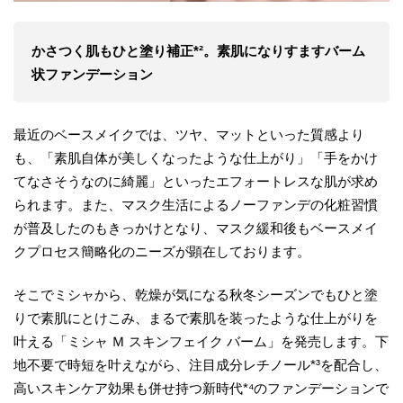
かさつく肌もひと塗り補正*²。素肌になりすますバーム
状ファンデーション
最近のベースメイクでは、ツヤ、マットといった質感より
も、「素肌自体が美しくなったような仕上がり」「手をかけ
てなさそうなのに綺麗」といったエフォートレスな肌が求め
られます。また、マスク生活によるノーファンデの化粧習慣
が普及したのもきっかけとなり、マスク緩和後もベースメイ
クプロセス簡略化のニーズが顕在しております。
そこでミシャから、乾燥が気になる秋冬シーズンでもひと塗
りで素肌にとけこみ、まるで素肌を装ったような仕上がりを
叶える「ミシャ Ｍ スキンフェイク バーム」を発売します。下
地不要で時短を叶えながら、注目成分レチノール*³を配合し、
高いスキンケア効果も併せ持つ新時代*⁴のファンデーションで