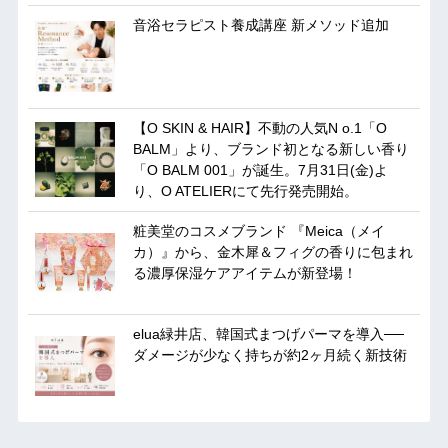
音浴セラピスト養成講座 新メソッド追加
【O SKIN & HAIR】不動の人気N o.1「O
BALM」より、ブランド初となる新しい香り
「O BALM 001」が誕生。7月31日(金)よ
り、O ATELIERにて先行発売開始。
粧美堂のコスメブランド 『Meica（メイ
カ）』から、金木犀＆フィグの香りに包まれ
る濃厚保湿ケアアイテムが新登場！
elua緑井店、韓国式まつげパーマを導入──
ダメージが少なく持ちが約2ヶ月続く新技術