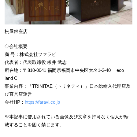
松屋銀座店
◇会社概要
商 号：株式会社ファラビ
代表者：代表取締役 板井 武志
所在地：〒810-0041 福岡県福岡市中央区⼤名1-2-40 eco
land C
事業内容：「TRINITAE（トリネティ）」⽇本総輸⼊代理店及
び直営店運営
会社HP：
https://faravi.co.jp
※本記事に使⽤されている画像及び⽂章を許可なく個⼈が転
載することを固く禁じます。