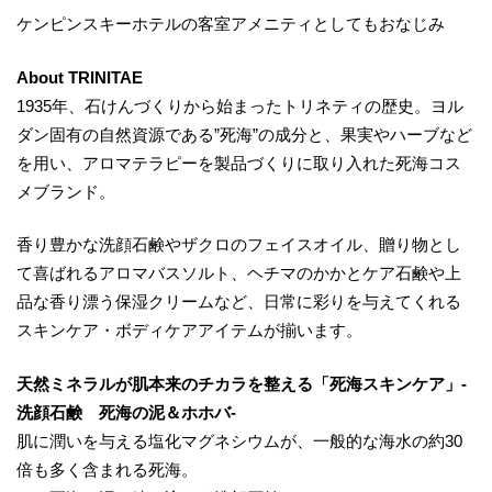
ケンピンスキーホテルの客室アメニティとしてもおなじみ
About TRINITAE
1935年、石けんづくりから始まったトリネティの歴史。ヨル
ダン固有の自然資源である”死海”の成分と、果実やハーブなど
を用い、アロマテラピーを製品づくりに取り入れた死海コス
メブランド。
香り豊かな洗顔石鹸やザクロのフェイスオイル、贈り物とし
て喜ばれるアロマバスソルト、ヘチマのかかとケア石鹸や上
品な香り漂う保湿クリームなど、日常に彩りを与えてくれる
スキンケア・ボディケアアイテムが揃います。
天然ミネラルが肌本来のチカラを整える「死海スキンケア」-
洗顔石鹸 死海の泥＆ホホバ-
肌に潤いを与える塩化マグネシウムが、一般的な海水の約30
倍も多く含まれる死海。