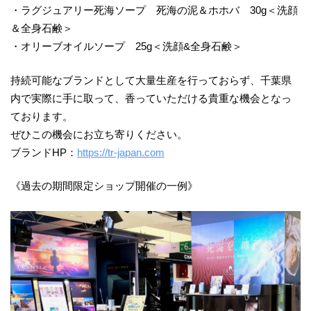
・ラグジュアリー死海ソープ 死海の泥＆ホホバ 30g＜洗顔
＆全身石鹸＞
・オリーブオイルソープ 25g＜洗顔&全身石鹸＞
持続可能なブランドとして⼤量⽣産を⾏っておらず、千葉県
内で実際に手に取って、香っていただける貴重な機会となっ
ております。
ぜひこの機会にお⽴ち寄りください。
ブランドHP：
https://tr-japan.com
《過去の期間限定ショップ開催の一例》