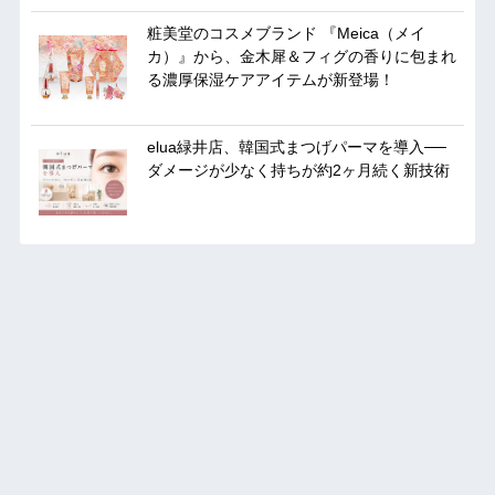
粧美堂のコスメブランド 『Meica（メイ
カ）』から、金木犀＆フィグの香りに包まれ
る濃厚保湿ケアアイテムが新登場！
elua緑井店、韓国式まつげパーマを導入──
ダメージが少なく持ちが約2ヶ月続く新技術