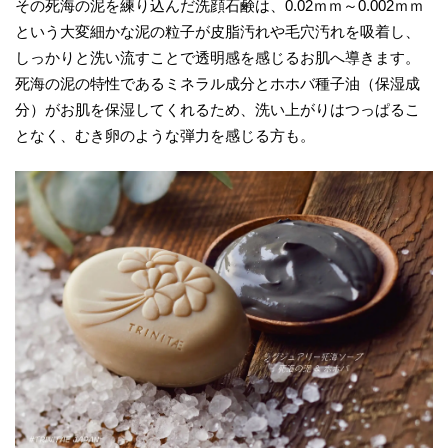
その死海の泥を練り込んだ洗顔石鹸は、0.02ｍｍ～0.002ｍｍ
という大変細かな泥の粒子が皮脂汚れや毛穴汚れを吸着し、
しっかりと洗い流すことで透明感を感じるお肌へ導きます。
死海の泥の特性であるミネラル成分とホホバ種子油（保湿成
分）がお肌を保湿してくれるため、洗い上がりはつっぱるこ
となく、むき卵のような弾力を感じる方も。