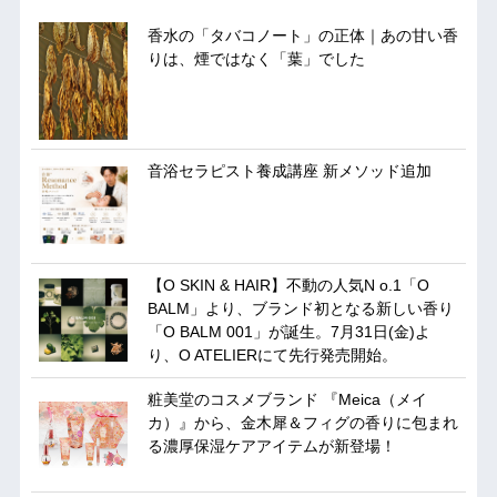
香水の「タバコノート」の正体｜あの甘い香
りは、煙ではなく「葉」でした
音浴セラピスト養成講座 新メソッド追加
【O SKIN & HAIR】不動の人気N o.1「O
BALM」より、ブランド初となる新しい香り
「O BALM 001」が誕生。7月31日(金)よ
り、O ATELIERにて先行発売開始。
粧美堂のコスメブランド 『Meica（メイ
カ）』から、金木犀＆フィグの香りに包まれ
る濃厚保湿ケアアイテムが新登場！