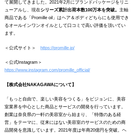
て展開してきました。2021年2月にブランドパッケージをリニ
ューアルし、現在
シリーズ累計出荷本数100万本を突破。
主軸
商品である「Promille oil」はヘア＆ボディどちらにも使用でき
るオールインワンオイルとして口コミで高い評価を頂いてい
ます。
＜公式サイト＞
https://promille.jp/
＜公式Instagram＞
https://www.instagram.com/promille_official/
【株式会社NAKAGAWAについて】
「もっと自由で、楽しい美容をつくる」をビジョンに、美容
室業界を中心とした商品とサービスの開発を行っています。
創業は奈良県の一軒の美容室から始まり、「特徴のある経
営」をテーマに、従来にはない美容室のサービスのための商
品開発を意識しています。2021年度は年商20億円を突破。ヘ