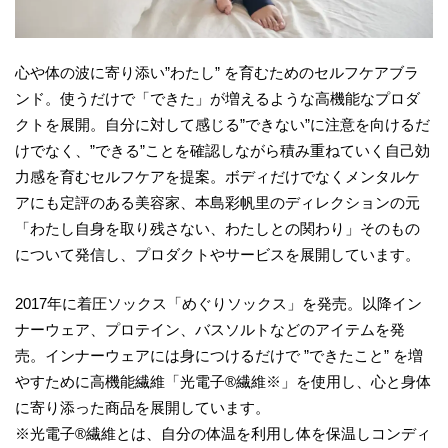
心や体の波に寄り添い”わたし” を育むためのセルフケアブラ
ンド。使うだけで「できた」が増えるような高機能なプロダ
クトを展開。自分に対して感じる”できない”に注意を向けるだ
けでなく、”できる”ことを確認しながら積み重ねていく自己効
力感を育むセルフケアを提案。ボディだけでなくメンタルケ
アにも定評のある美容家、本島彩帆里のディレクションの元
「わたし自身を取り残さない、わたしとの関わり」そのもの
について発信し、プロダクトやサービスを展開しています。
2017年に着圧ソックス「めぐりソックス」を発売。以降イン
ナーウェア、プロテイン、バスソルトなどのアイテムを発
売。インナーウェアには身につけるだけで ”できたこと” を増
やすために高機能繊維「光電子®︎繊維※」を使用し、心と身体
に寄り添った商品を展開しています。
※光電子®︎繊維とは、自分の体温を利用し体を保温しコンディ