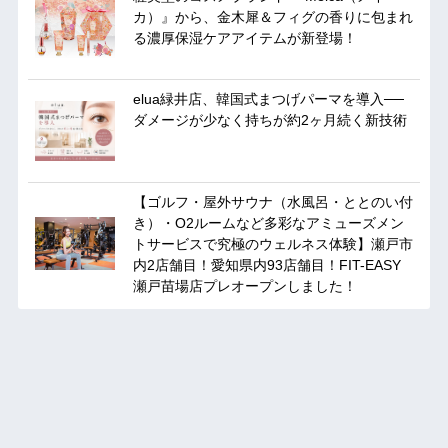
カ）』から、金木犀＆フィグの香りに包まれ
る濃厚保湿ケアアイテムが新登場！
elua緑井店、韓国式まつげパーマを導入──
ダメージが少なく持ちが約2ヶ月続く新技術
【ゴルフ・屋外サウナ（水風呂・ととのい付
き）・O2ルームなど多彩なアミューズメン
トサービスで究極のウェルネス体験】瀬戸市
内2店舗目！愛知県内93店舗目！FIT-EASY
瀬戸苗場店プレオープンしました！