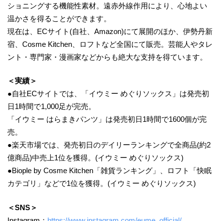
ショニングする機能性素材。遠赤外線作用により、心地よい
温かさを得ることができます。
現在は、ECサイト(自社、Amazon)にて展開のほか、伊勢丹新
宿、Cosme Kitchen、ロフトなど全国にて販売。芸能人やタレ
ント・専門家・漫画家などからも絶大な支持を得ています。
＜実績＞
●自社ECサイトでは、「イウミー めぐりソックス」は発売初
日1時間で1,000足が完売。
「イウミー はらまきパンツ」は発売初日1時間で1600個が完
売。
●楽天市場では、発売初日のデイリーランキングで全商品(約2
億商品)中売上1位を獲得。(イウミー めぐりソックス)
●Biople by Cosme Kitchen「雑貨ランキング」、ロフト「快眠
カテゴリ」などで1位を獲得。(イウミー めぐりソックス)
＜SNS＞
Instagram：
https://www.instagram.com/eume_official/