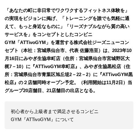
「あなたの町に非日常でワクワクするフィットネス体験を」
の実現をビジョンに掲げ、「トレーニングを誰でも気軽に通
えて、もっと身近なものに」「リーズナブルながら質の高い
サービスを」をコンセプトとしたコンビニ
GYM「ATTivoGYM」を運営する株式会社ジーズニューコン
セプト（本社：宮城県仙台市、代表 佐藤浩至）は、2023年10
月16日にみやぎ生協幸町店（住所：宮城県仙台市宮城野区大
梶7－10）に『ATTivoGYM幸町店』、みやぎ生協黒松店（住
所：宮城県仙台市青葉区旭丘堤2－22－2）に『ATTivoGYM黒
松店』の２店舗同時オープン予定。（利用開始は11月2日）当
グループ20店舗目、21店舗目の出店となる。
初心者から上級者まで満足させるコンビニ
GYM『ATTivoGYM』について