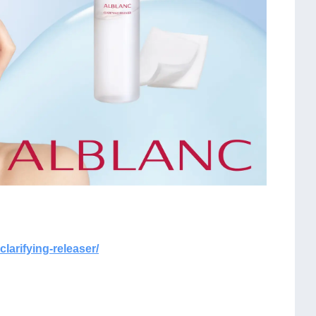
clarifying-releaser/