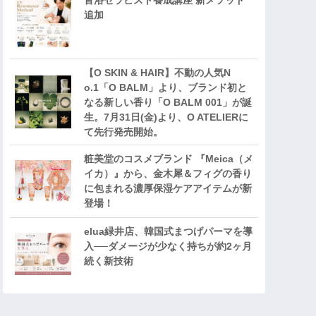
音浴セラピスト養成講座 新メソッド
追加
【O SKIN & HAIR】不動の人気N
o.1「O BALM」より、ブランド初と
なる新しい香り「O BALM 001」が誕
生。7月31日(金)より、O ATELIERに
て先行発売開始。
粧美堂のコスメブランド 『Meica（メ
イカ）』から、金木犀＆フィグの香り
に包まれる濃厚保湿ケアアイテムが新
登場！
elua緑井店、韓国式まつげパーマを導
入──ダメージが少なく持ちが約2ヶ月
続く新技術