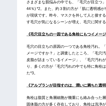
さまざまな肌悩みの中でも、「毛穴が目立つ」
44％) *2。また、約３割の方が「肌に透明
が現状です。昨今、マスクを外して人と接する
す毛穴が気になるシーンが増え、毛穴に関する
《毛穴目立ちの一因である角栓にもつイメージ
毛穴の目立ちの原因の一つである角栓汚れ。「
メージですか？」と調査したところ、「毛穴汚
皮脂が詰まっているイメージ」、「毛穴汚れが
り、多くの方が「毛穴汚れの中でも特に角栓は
た*3。
《アルブランが目指すのは、潤いに満ちた透明
角栓は脂質と角層細胞が幾重にも絡み合った層
固体脂の方が多く存在しており、角栓は洗浄が