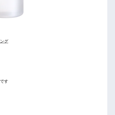
ング
格です