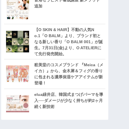
音浴セラピスト養成講座 新メソッド
追加
【O SKIN & HAIR】不動の人気N
o.1「O BALM」より、ブランド初と
なる新しい香り「O BALM 001」が誕
生。7月31日(金)より、O ATELIERに
て先行発売開始。
粧美堂のコスメブランド 『Meica（メ
イカ）』から、金木犀＆フィグの香り
に包まれる濃厚保湿ケアアイテムが新
登場！
elua緑井店、韓国式まつげパーマを導
入──ダメージが少なく持ちが約2ヶ月
続く新技術