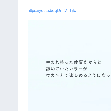
https://youtu.be./jDmtV–Tjlc