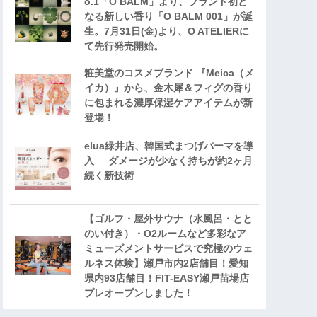
o.1「O BALM」より、ブランド初と
なる新しい香り「O BALM 001」が誕
生。7月31日(金)より、O ATELIERに
て先行発売開始。
粧美堂のコスメブランド 『Meica（メ
イカ）』から、金木犀＆フィグの香り
に包まれる濃厚保湿ケアアイテムが新
登場！
elua緑井店、韓国式まつげパーマを導
入──ダメージが少なく持ちが約2ヶ月
続く新技術
【ゴルフ・屋外サウナ（水風呂・とと
のい付き）・O2ルームなど多彩なア
ミューズメントサービスで究極のウェ
ルネス体験】瀬戸市内2店舗目！愛知
県内93店舗目！FIT-EASY瀬戸苗場店
プレオープンしました！