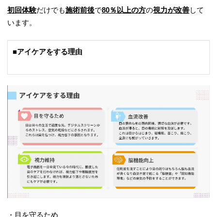
初回体験
だけでも
施術前後
で
80％以上の方
の
視力が改善
して
います。
■アイケアをする理由
・目を守るため