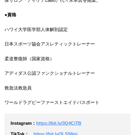
体サロン『アイケアLaBo』代々木本店を開業。
●資格
ハワイ大学医学部人体解剖認定
日本スポーツ協会アスレティックトレーナー
柔道整復師（国家資格）
アディダス公認ファンクショナルトレーナー
救急法救急員
ワールドラグビーファーストエイドパスポート
Instagram：
https://bit.ly/3Q4CiTB
TikTok：
https://bit.ly/3LS5Npj