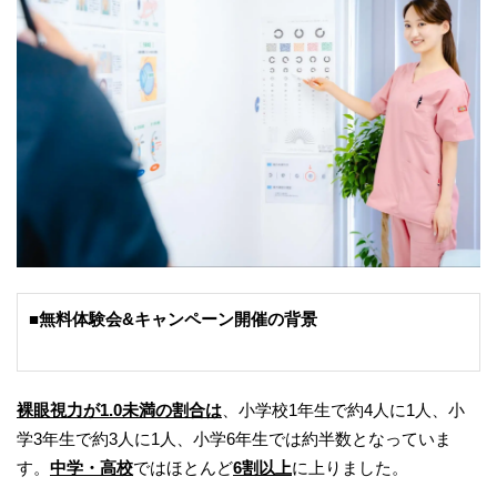
■無料体験会&キャンペーン開催の背景
裸眼視力が1.0未満の割合は
、小学校1年生で約4人に1人、小
学3年生で約3人に1人、小学6年生では約半数となっていま
す。
中学・高校
ではほとんど
6割以上
に上りました。