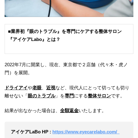
■業界初『眼のトラブル』を専門にケアする整体サロン
『アイケアLabo』とは？
2022年7月に開業し、現在、東京都で２店舗（代々木・虎ノ
門）を展開。
ドライアイ
や
老眼
、
近視
など、現代人にとって切っても切り
離せない「
眼のトラブル
」を
専門
にする
整体サロン
です。
結果が出なかった場合は、
全額返金
いたします。
アイケアLaBo HP :
https://www.eyecarelabo.com/