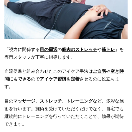
「視力に関係する
目の周辺
の
筋肉のストレッチ
や
筋トレ
」を
専門スタッフが丁寧に指導します。
血流促進と組み合わせたこのアイケア手法は
ご自宅
や
空き時
間にもできる
ので
アイケア習慣を定着
させるのに役立ちま
す。
目の
マッサージ
、
ストレッチ
、
トレーニング
など、多彩な施
術を行います。施術を受けていただくだけでなく、自宅でも
継続的にトレーニングを行っていただくことで、効果が期待
できます。