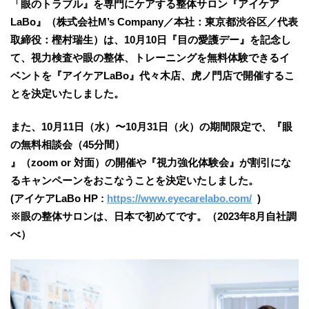
「眼のトラブル』を専門にケアする整体サロン『アイケア
LaBo』（株式会社M’s Company／本社：東京都渋谷区／代表
取締役：樫村瑞生）は、10月10日『目の愛護デー』を記念し
て、視力検査や眼の整体、トレーニングを無料体験できるイ
ベントを『アイケアLaBo』代々木店、虎ノ門店で開催するこ
とを決定いたしました。
また、10月11日（水）〜10月31日（火）の期間限定で、『眼
の無料相談会（45分間）
』（zoom or 対面）の開催や『視力強化体験会』が割引にな
るキャンペーンをおこなうことを決定いたしました。
(アイケアLaBo HP :
https://www.eyecarelabo.com/
)
※眼の整体サロンは、日本で初めてです。（2023年8月自社調
べ）