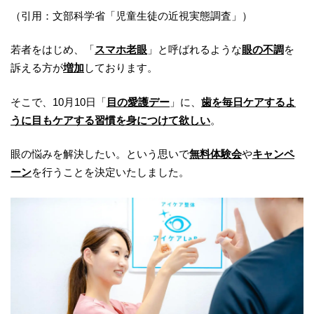
（引用：文部科学省「児童生徒の近視実態調査」）
若者をはじめ、「
スマホ老眼
」と呼ばれるような
眼の不調
を
訴える方が
増加
しております。
そこで、10月10日「
目の愛護デー
」に、
歯を毎日ケアするよ
うに目もケアする習慣を身につけて欲しい
。
眼の悩みを解決したい。という思いで
無料体験会
や
キャンペ
ーン
を行うことを決定いたしました。