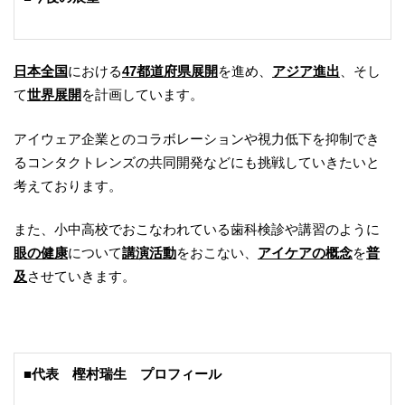
日本全国
における
47都道府県展開
を進め、
アジア進出
、そし
て
世界展開
を計画しています。
アイウェア企業とのコラボレーションや視力低下を抑制でき
るコンタクトレンズの共同開発などにも挑戦していきたいと
考えております。
また、小中高校でおこなわれている歯科検診や講習のように
眼の健康
について
講演活動
をおこない、
アイケアの概念
を
普
及
させていきます。
■代表 樫村瑞生 プロフィール