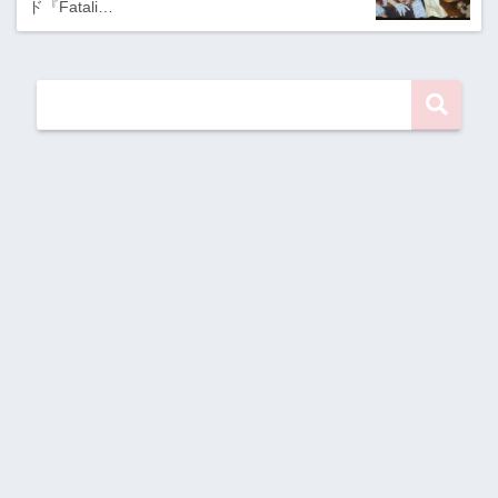
ド『Fatali…