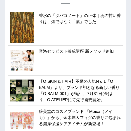
香水の「タバコノート」の正体｜あの甘い香
りは、煙ではなく「葉」でした
音浴セラピスト養成講座 新メソッド追加
【O SKIN & HAIR】不動の人気N o.1「O
BALM」より、ブランド初となる新しい香り
「O BALM 001」が誕生。7月31日(金)よ
り、O ATELIERにて先行発売開始。
粧美堂のコスメブランド 『Meica（メイ
カ）』から、金木犀＆フィグの香りに包まれ
る濃厚保湿ケアアイテムが新登場！