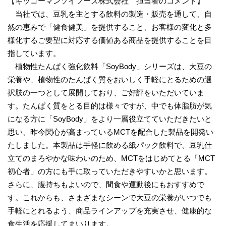
【キッコーマンソイフーズ株式会社 担当者のコメント】
当社では、豆乳を主とする飲料の製造・販売を通して、自
然の恵みで「健食健美」を提供すること、お客様の変化と多
様化するご要望に対応する価値ある商品を提供することを目
指しています。
植物性たんぱく強化飲料「SoyBody」シリーズは、大豆の
栄養や、植物性のたんぱく質をおいしく手軽にとるための選
択肢の一つとして展開しており、ご好評をいただいていま
す。たんぱく質をとる目的は様々ですが、中でも体脂肪が気
になる方に「SoyBody」をより一層役立てていただきたいと
思い、昨今関心が高まっているMCTを配合した製品を開発い
たしました。本製品は手軽に飲める紙パック飲料で、豆乳仕
立てのまろやかな味わいのため、MCTをはじめてとる「MCT
初心者」の方にも手に取っていただきやすいかと思います。
さらに、腹持ちもよいので、間食や運動後にもおすすめで
す。これからも、さまざまなシーンで大豆の栄養がいつでも
手軽にとれるよう、商品ラインアップを充実させ、健康的な
食生活を応援してまいります。