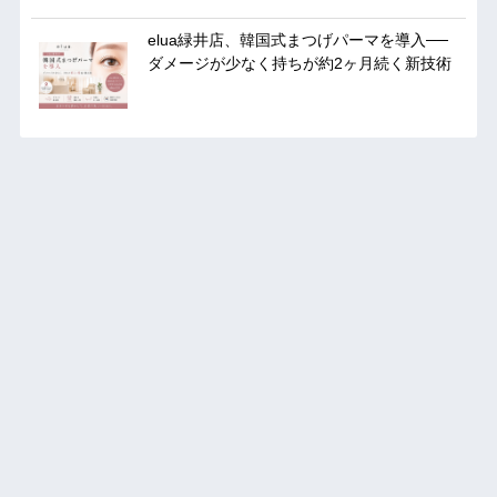
elua緑井店、韓国式まつげパーマを導入──
ダメージが少なく持ちが約2ヶ月続く新技術