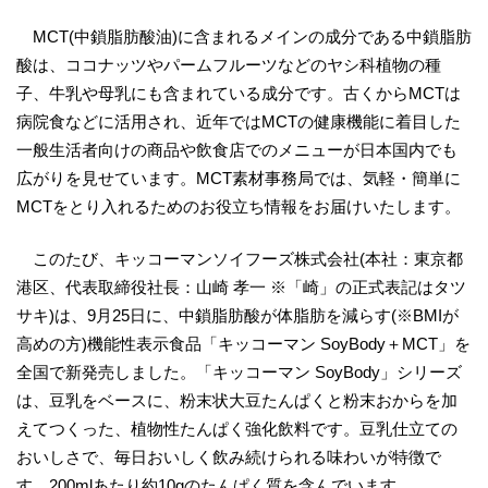
MCT(中鎖脂肪酸油)に含まれるメインの成分である中鎖脂肪
酸は、ココナッツやパームフルーツなどのヤシ科植物の種
子、牛乳や母乳にも含まれている成分です。古くからMCTは
病院食などに活用され、近年ではMCTの健康機能に着目した
一般生活者向けの商品や飲食店でのメニューが日本国内でも
広がりを見せています。MCT素材事務局では、気軽・簡単に
MCTをとり入れるためのお役立ち情報をお届けいたします。
このたび、キッコーマンソイフーズ株式会社(本社：東京都
港区、代表取締役社長：山崎 孝一 ※「崎」の正式表記はタツ
サキ)は、9月25日に、中鎖脂肪酸が体脂肪を減らす(※BMIが
高めの方)機能性表示食品「キッコーマン SoyBody＋MCT」を
全国で新発売しました。「キッコーマン SoyBody」シリーズ
は、豆乳をベースに、粉末状大豆たんぱくと粉末おからを加
えてつくった、植物性たんぱく強化飲料です。豆乳仕立ての
おいしさで、毎日おいしく飲み続けられる味わいが特徴で
す。200mlあたり約10gのたんぱく質を含んでいます。