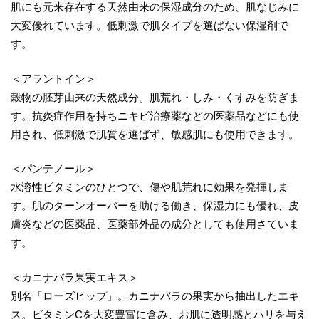
肌にも元来存在する天然由来の保湿成分のため、肌なじみに
大変優れています。低刺激で肌タイプを選ばない保湿剤で
す。
＜アラントイン＞
穀物の胚芽由来の天然成分。肌荒れ・しみ・くすみを防ぎま
す。抗炎症作用を持ちニキビ治療薬などの医薬品などにも使
用され、低刺激で肌質を選ばず、敏感肌にも使用できます。
＜パンテノール＞
水溶性ビタミンのひとつで、傷や肌荒れに効果を発揮しま
す。肌のターンオーバーを助ける働き、保湿力にも優れ、皮
膚炎などの医薬品、医薬部外品の成分としても使用さていま
す。
＜カニナバラ果実エキス＞
別名「ローズヒップ」。カニナバラの果実から抽出したエキ
ス。ビタミンCを大変豊富に含み、お肌に透明感とハリを与え