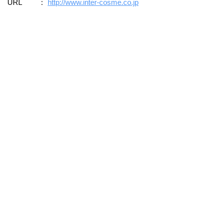
URL ：
http://www.inter-cosme.co.jp