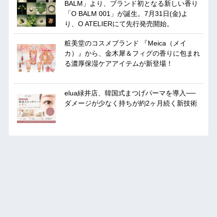
BALM」より、ブランド初となる新しい香り
「O BALM 001」が誕生。7月31日(金)よ
り、O ATELIERにて先行発売開始。
粧美堂のコスメブランド 『Meica（メイ
カ）』から、金木犀＆フィグの香りに包まれ
る濃厚保湿ケアアイテムが新登場！
elua緑井店、韓国式まつげパーマを導入──
ダメージが少なく持ちが約2ヶ月続く新技術