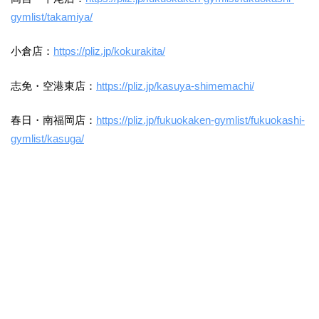
gymlist/takamiya/
小倉店：
https://pliz.jp/kokurakita/
志免・空港東店：
https://pliz.jp/kasuya-shimemachi/
春日・南福岡店：
https://pliz.jp/fukuokaken-gymlist/fukuokashi-
gymlist/kasuga/