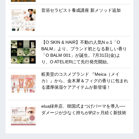
音浴セラピスト養成講座 新メソッド追加
【O SKIN & HAIR】不動の人気N o.1「O
BALM」より、ブランド初となる新しい香り
「O BALM 001」が誕生。7月31日(金)よ
り、O ATELIERにて先行発売開始。
粧美堂のコスメブランド 『Meica（メイ
カ）』から、金木犀＆フィグの香りに包まれ
る濃厚保湿ケアアイテムが新登場！
elua緑井店、韓国式まつげパーマを導入──
ダメージが少なく持ちが約2ヶ月続く新技術