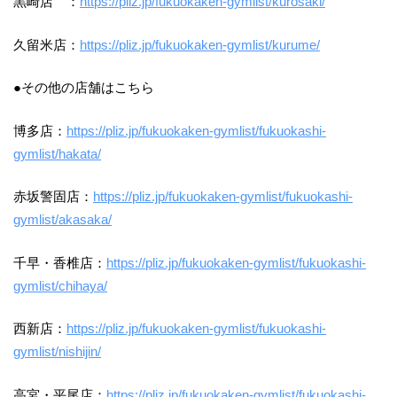
黒崎店 ：
https://pliz.jp/fukuokaken-gymlist/kurosaki/
久留米店：
https://pliz.jp/fukuokaken-gymlist/kurume/
●その他の店舗はこちら
博多店：
https://pliz.jp/fukuokaken-gymlist/fukuokashi-
gymlist/hakata/
赤坂警固店：
https://pliz.jp/fukuokaken-gymlist/fukuokashi-
gymlist/akasaka/
千早・香椎店：
https://pliz.jp/fukuokaken-gymlist/fukuokashi-
gymlist/chihaya/
西新店：
https://pliz.jp/fukuokaken-gymlist/fukuokashi-
gymlist/nishijin/
高宮・平尾店：
https://pliz.jp/fukuokaken-gymlist/fukuokashi-