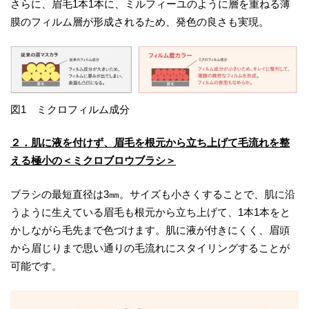
さらに、眉毛1本1本に、ミルフィーユのように層を重ねる薄
膜のフィルム層が形成されるため、発色の良さも実現。
図1 ミクロフィルム成分
２．肌に液を付けず、眉毛を根元から立ち上げて毛流れを整
える極小の＜ミクロブロウブラシ＞
ブラシの最短直径は3㎜。サイズも小さくすることで、肌に沿
うように生えている眉毛も根元から立ち上げて、1本1本をと
かしながら毛先まで色づけます。肌に液が付きにくく、眉頭
から眉じりまで思い通りの毛流れにスタイリングすることが
可能です。