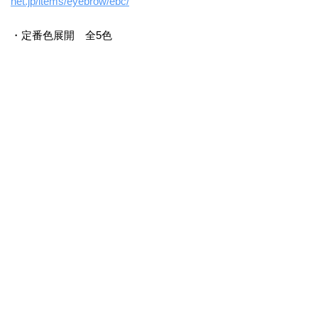
net.jp/items/eyebrow/ebc/
・定番色展開 全5色