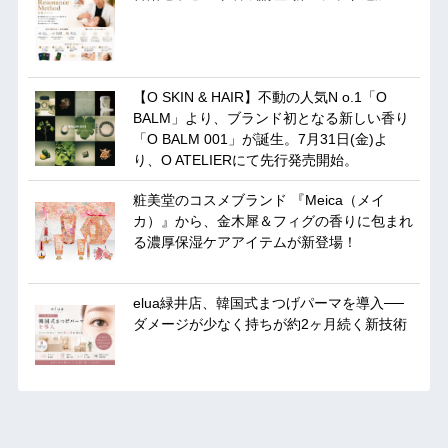
【O SKIN & HAIR】不動の人気N o.1「O
BALM」より、ブランド初となる新しい香り
「O BALM 001」が誕生。7月31日(金)よ
り、O ATELIERにて先行発売開始。
粧美堂のコスメブランド 『Meica（メイ
カ）』から、金木犀＆フィグの香りに包まれ
る濃厚保湿ケアアイテムが新登場！
elua緑井店、韓国式まつげパーマを導入──
ダメージが少なく持ちが約2ヶ月続く新技術