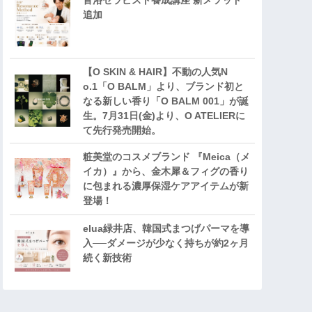
音浴セラピスト養成講座 新メソッド
追加
【O SKIN & HAIR】不動の人気N
o.1「O BALM」より、ブランド初と
なる新しい香り「O BALM 001」が誕
生。7月31日(金)より、O ATELIERに
て先行発売開始。
粧美堂のコスメブランド 『Meica（メ
イカ）』から、金木犀＆フィグの香り
に包まれる濃厚保湿ケアアイテムが新
登場！
elua緑井店、韓国式まつげパーマを導
入──ダメージが少なく持ちが約2ヶ月
続く新技術