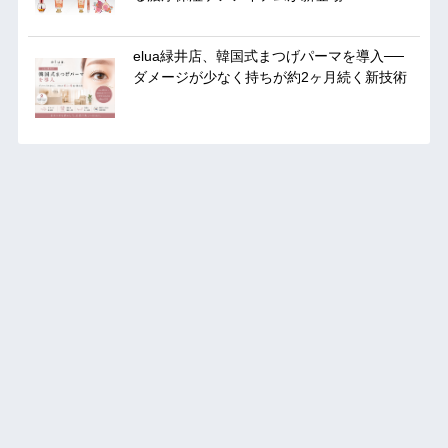
elua緑井店、韓国式まつげパーマを導入──
ダメージが少なく持ちが約2ヶ月続く新技術