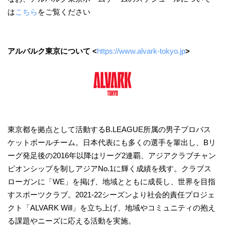
は
こちら
をご覧ください
アルバルク東京について
<
https://www.alvark-tokyo.jp
>
東京都を拠点として活動するB.LEAGUE所属の男子プロバス
ケットボールチーム。日本代表にも多くの選手を輩出し、Bリ
ーグ発足後の2016年以降はリーグ2連覇、アジアクラブチャン
ピオンシップを制しアジアNo.1に輝く成績を残す。クラブス
ローガンに「WE」を掲げ、地域とともに成長し、世界を目指
すスポーツクラブ。2021-22シーズンより社会的責任プロジェ
クト「ALVARK Will」を立ち上げ、地域やコミュニティの抱え
る課題やニーズに応える活動を実施。