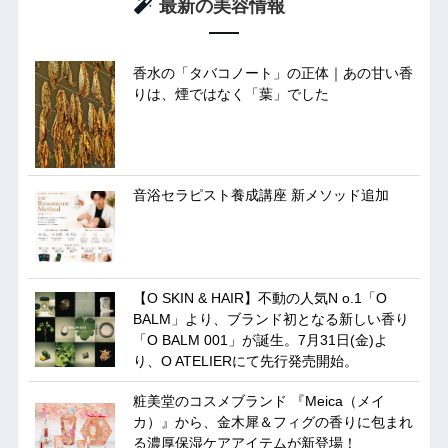
最新の美容情報
香水の「タバコノート」の正体｜あの甘い香
りは、煙ではなく「葉」でした
音浴セラピスト養成講座 新メソッド追加
【O SKIN & HAIR】不動の人気N o.1「O
BALM」より、ブランド初となる新しい香り
「O BALM 001」が誕生。7月31日(金)よ
り、O ATELIERにて先行発売開始。
粧美堂のコスメブランド 『Meica（メイ
カ）』から、金木犀＆フィグの香りに包まれ
る濃厚保湿ケアアイテムが新登場！