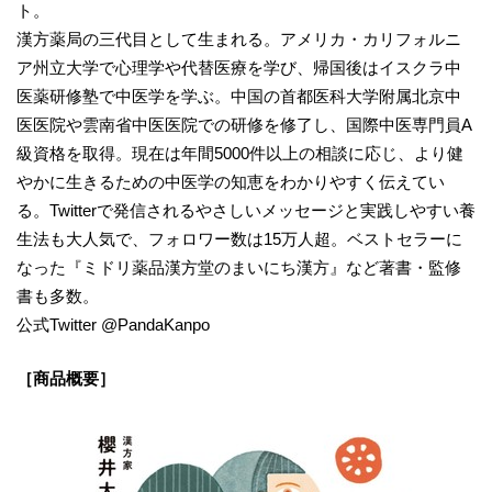
ト。
漢方薬局の三代目として生まれる。アメリカ・カリフォルニ
ア州立大学で心理学や代替医療を学び、帰国後はイスクラ中
医薬研修塾で中医学を学ぶ。中国の首都医科大学附属北京中
医医院や雲南省中医医院での研修を修了し、国際中医専門員A
級資格を取得。現在は年間5000件以上の相談に応じ、より健
やかに生きるための中医学の知恵をわかりやすく伝えてい
る。Twitterで発信されるやさしいメッセージと実践しやすい養
生法も大人気で、フォロワー数は15万人超。ベストセラーに
なった『ミドリ薬品漢方堂のまいにち漢方』など著書・監修
書も多数。
公式Twitter @PandaKanpo
［商品概要］