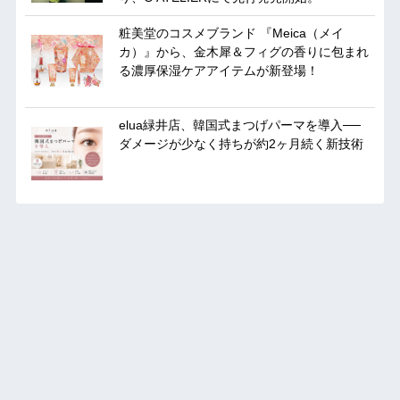
粧美堂のコスメブランド 『Meica（メイ
カ）』から、金木犀＆フィグの香りに包まれ
る濃厚保湿ケアアイテムが新登場！
elua緑井店、韓国式まつげパーマを導入──
ダメージが少なく持ちが約2ヶ月続く新技術