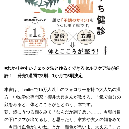
■わかりやすいチェック法とゆるくできるセルフケア法が好
評！ 発売1週間で2刷、1か月で3刷決定
本書は、Twitterで15万人以上のフォロワーを持つ大人気の漢
方・中医学の専門家・櫻井大典さんが教える、「鏡で自分の
顔をみると、体とこころがととのう」本です。
朝、鏡にうつる顔をみて「なんだか調子悪い……。今朝は目
の下にクマが出てるし」と思ったり、家族や友人の顔をみて
「今日は血色がいいね」とか「顔色が悪いよ、大丈夫？」と