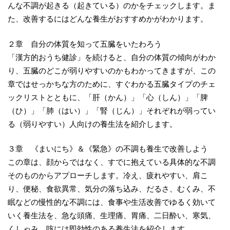
んな不調が起きる（起きている）のかをチェックします。ま
た、改善するにはどんな養生がおすすめかがわかります。
２章 自分の体質を知って五臓をいたわろう
「漢方的おうち健診」を続けると、自分の体質の傾向がわか
り、五臓のどこが弱りやすいのかもわかってきますが、この
章ではせっかちな方のために、すぐわかる五臓タイプのチェ
ックリストとともに、「肝（かん）」「心（しん）」「脾
（ひ）」「肺（はい）」「腎（じん）」それぞれが弱ってい
る（弱りやすい）人向けの養生法を紹介します。
３章 《まいにち》＆《緊急》の不調も養生で改善しよう
この章は、顔からではなく、すでに抱えている具体的な不調
そのものからアプローチします。冷え、疲れやすい、肩こ
り、便秘、食欲異常、気分の落ち込み、だるさ、むくみ、不
眠などの慢性的な不調には、食事や生活改善でゆるく効いて
いく養生法を、急な頭痛、生理痛、胃痛、二日酔い、寒気、
くしゃみ、咳には即効性のある養生法を紹介します。