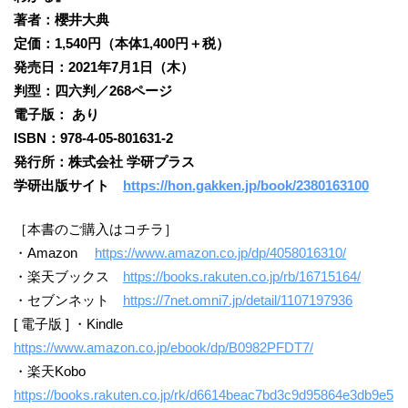
著者：櫻井大典
定価：1,540円（本体1,400円＋税）
発売日：2021年7月1日（木）
判型：四六判／268ページ
電子版： あり
ISBN：978-4-05-801631-2
発行所：株式会社 学研プラス
学研出版サイト
https://hon.gakken.jp/book/2380163100
［本書のご購入はコチラ］
・Amazon
https://www.amazon.co.jp/dp/4058016310/
・楽天ブックス
https://books.rakuten.co.jp/rb/16715164/
・セブンネット
https://7net.omni7.jp/detail/1107197936
[ 電子版 ] ・Kindle
https://www.amazon.co.jp/ebook/dp/B0982PFDT7/
・楽天Kobo
https://books.rakuten.co.jp/rk/d6614beac7bd3c9d95864e3db9e5